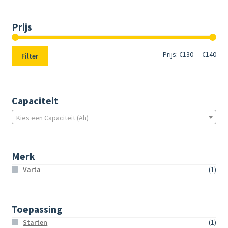
Prijs
Min.
Max
Prijs:
€130
—
€140
Filter
prij
prij
Capaciteit
Kies een Capaciteit (Ah)
Merk
Varta
(1)
Toepassing
Starten
(1)