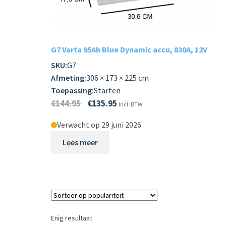
Subme
LADERS & ACCESSOIRES
uitvou
Subme
MERKEN
G7 Varta 95Ah Blue Dynamic accu, 830A, 12V
uitvou
SKU:
G7
Subme
SOORTEN
Afmeting:
306 × 173 × 225 cm
uitvou
Toepassing:
Starten
€
144.95
€
135.95
Incl. BTW
Verwacht op 29 juni 2026
Lees meer
Enig resultaat