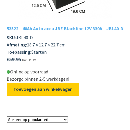
Subme
LADERS & ACCESSOIRES
uitvou
Subme
MERKEN
53522 – 40Ah Auto accu JBE Blackline 12V 330A – JBL40-D
uitvou
SKU:
JBL40-D
Subme
SOORTEN
Afmeting:
18.7 × 12.7 × 22.7 cm
uitvou
Toepassing:
Starten
€
59.95
Incl. BTW
Online op voorraad
Bezorgd binnen 2-5 werkdagen
ℹ️
Toevoegen aan winkelwagen