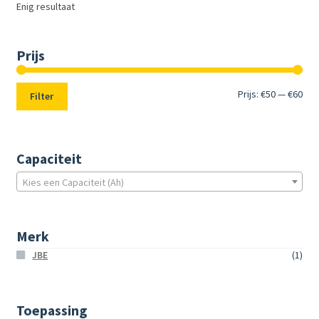
Enig resultaat
Prijs
Min.
Max
Prijs:
€50
—
€60
Filter
prij
prij
Capaciteit
Kies een Capaciteit (Ah)
Merk
JBE
(1)
Toepassing