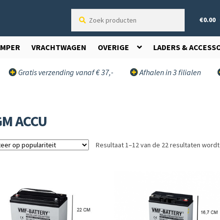
Zoek
€
0.00
producten
AMPER
VRACHTWAGEN
OVERIGE
LADERS & ACCESS
Gratis verzending vanaf € 37,-
Afhalen in 3 filialen
GM ACCU
Resultaat 1–12 van de 22 resultaten word