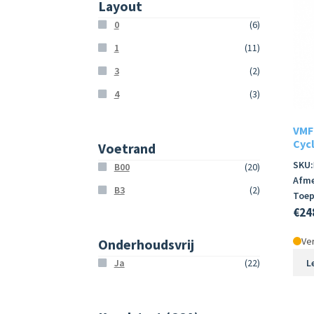
Layout
0
(6)
1
(11)
3
(2)
4
(3)
VMF
Cycl
Voetrand
SKU:
B00
(20)
Afme
B3
(2)
Toep
€
24
Ver
Onderhoudsvrij
L
Ja
(22)