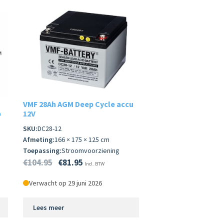
VMF 28Ah AGM Deep Cycle accu
p
12V
SKU:
DC28-12
Afmeting:
166 × 175 × 125 cm
Toepassing:
Stroomvoorziening
€
104.95
€
81.95
Incl. BTW
Verwacht op 29 juni 2026
Lees meer