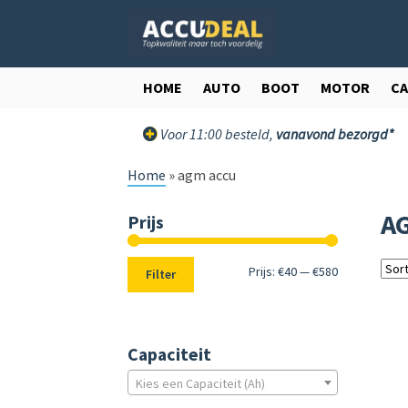
Ga
Ga
door
direct
naar
naar
navigatie
de
HOME
AUTO
BOOT
MOTOR
C
inhoud
Voor 11:00 besteld,
vanavond bezorgd*
Home
»
agm accu
A
Prijs
Min.
Max.
Prijs:
€40
—
€580
Filter
prijs
prijs
Capaciteit
Kies een Capaciteit (Ah)