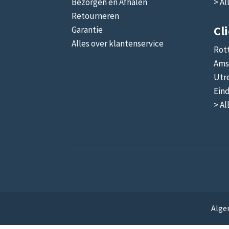
Bezorgen en Afhalen
> Al
Retourneren
Cl
Garantie
Alles over klantenservice
Rot
Ams
Utr
Ein
> Al
Alge