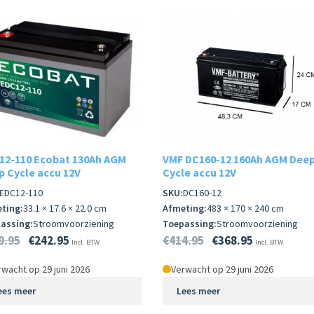
12-110 Ecobat 130Ah AGM
VMF DC160-12 160Ah AGM Dee
p Cycle accu 12V
Cycle accu 12V
EDC12-110
SKU:
DC160-12
ting:
33.1 × 17.6 × 22.0 cm
Afmeting:
483 × 170 × 240 cm
assing:
Stroomvoorziening
Toepassing:
Stroomvoorziening
9.95
€
242.95
€
414.95
€
368.95
Incl. BTW
Incl. BTW
wacht op 29 juni 2026
Verwacht op 29 juni 2026
ees meer
Lees meer