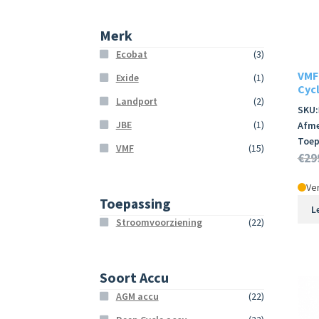
Merk
Ecobat
(3)
VMF
Exide
(1)
Cycl
Landport
(2)
SKU:
JBE
(1)
Afme
Toep
VMF
(15)
€
29
Ver
Toepassing
L
Stroomvoorziening
(22)
Soort Accu
AGM accu
(22)