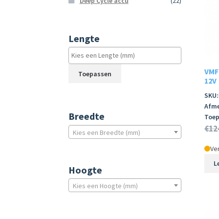
Deep Cycle accu
(22)
Lengte
VMF
Toepassen
12V
SKU:
Afme
Breedte
Toep
€
12
Kies een Breedte (mm)
Ver
L
Hoogte
Kies een Hoogte (mm)