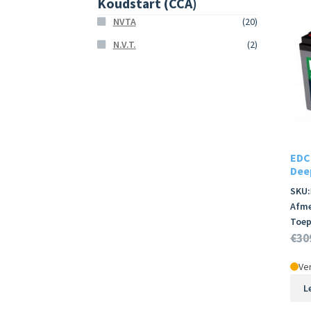
Koudstart (CCA)
NVTA
(20)
N.V.T.
(2)
EDC
Dee
SKU:
Afme
Toep
€
30
Ver
L