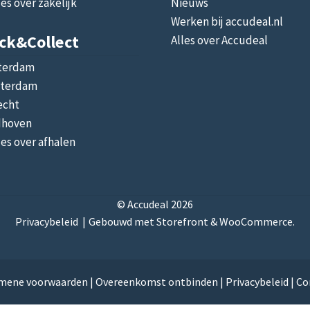
les over zakelijk
Nieuws
Werken bij accudeal.nl
ick&collect
Alles over Accudeal
terdam
terdam
echt
dhoven
les over afhalen
© Accudeal 2026
Privacybeleid
Gebouwd met Storefront & WooCommerce
.
mene voorwaarden
|
Overeenkomst ontbinden
|
Privacybeleid
|
Co