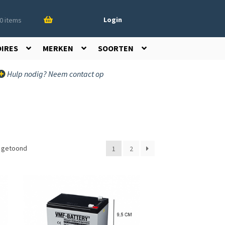
Login
0 items
OIRES
MERKEN
SOORTEN
Hulp nodig? Neem contact op
t getoond
1
2