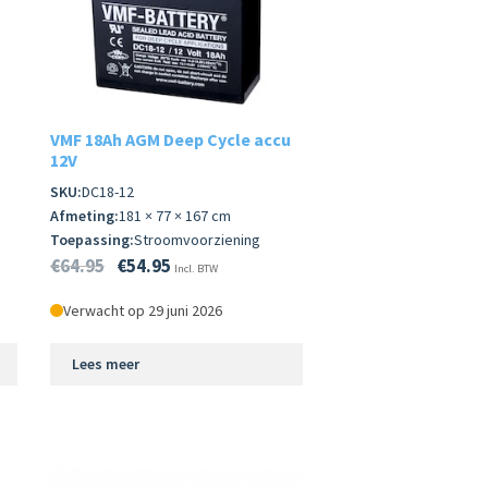
VMF 18Ah AGM Deep Cycle accu
12V
SKU:
DC18-12
Afmeting:
181 × 77 × 167 cm
Toepassing:
Stroomvoorziening
€
64.95
€
54.95
Incl. BTW
Verwacht op 29 juni 2026
Lees meer