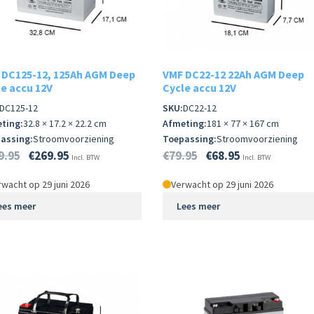
 DC125-12, 125Ah AGM Deep
VMF DC22-12 22Ah AGM Deep
e accu 12V
Cycle accu 12V
DC125-12
SKU:
DC22-12
ting:
32.8 × 17.2 × 22.2 cm
Afmeting:
181 × 77 × 167 cm
assing:
Stroomvoorziening
Toepassing:
Stroomvoorziening
9.95
€
269.95
€
79.95
€
68.95
Incl. BTW
Incl. BTW
wacht op 29 juni 2026
Verwacht op 29 juni 2026
ees meer
Lees meer