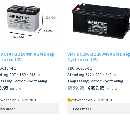
 DC104-12 104Ah AGM Deep
VMF DC250-12 250Ah AGM Dee
e accu 12V
Cycle accu 12V
DC104-12
SKU:
DC250-12
ting:
307 × 169 × 235 cm
Afmeting:
522 × 238 × 240 cm
assing:
Stroomvoorziening
Toepassing:
Stroomvoorziening
8.95
€
559.95
€
497.95
Incl. BTW
Incl. BTW
wacht op 29 juni 2026
Verwacht op 29 juni 2026
ees meer
Lees meer