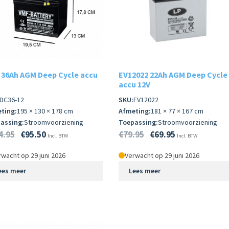
 36Ah AGM Deep Cycle accu
EV12022 22Ah AGM Deep Cycle
accu 12V
DC36-12
SKU:
EV12022
ting:
195 × 130 × 178 cm
Afmeting:
181 × 77 × 167 cm
assing:
Stroomvoorziening
Toepassing:
Stroomvoorziening
4.95
€
95.50
€
79.95
€
69.95
Incl. BTW
Incl. BTW
wacht op 29 juni 2026
Verwacht op 29 juni 2026
ees meer
Lees meer