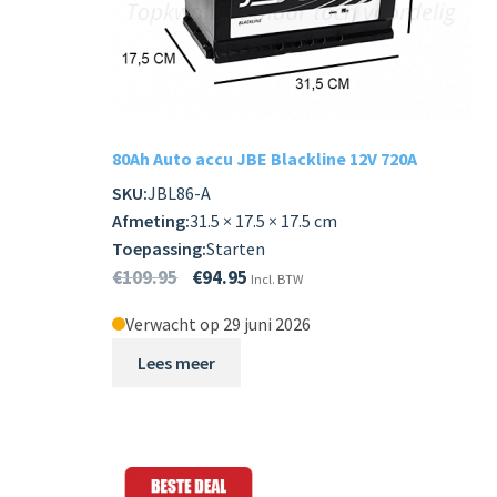
Subme
LADERS & ACCESSOIRES
uitvou
Subme
MERKEN
uitvou
Subme
SOORTEN
80Ah Auto accu JBE Blackline 12V 720A
uitvou
SKU:
JBL86-A
Afmeting:
31.5 × 17.5 × 17.5 cm
Toepassing:
Starten
€
109.95
€
94.95
Incl. BTW
Verwacht op 29 juni 2026
Lees meer