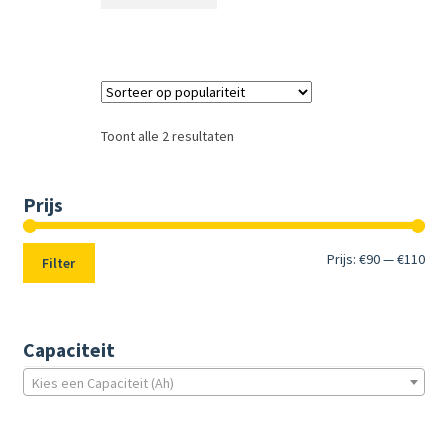
Toont alle 2 resultaten
Prijs
Min.
Max
Prijs:
€90
—
€110
Filter
prij
prij
Capaciteit
Kies een Capaciteit (Ah)