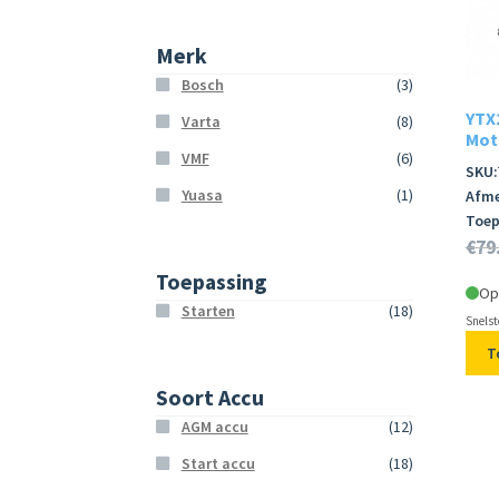
Merk
Bosch
(3)
YTX
Varta
(8)
Moto
VMF
(6)
SKU:
Yuasa
(1)
Afme
Toep
€
79
Toepassing
Op
Starten
(18)
Snelst
T
Soort Accu
AGM accu
(12)
Start accu
(18)