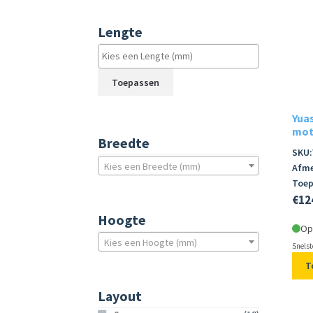
Lengte
Toepassen
Yua
moto
Breedte
SKU:
Kies een Breedte (mm)
Afme
Toep
€
12
Hoogte
Op
Kies een Hoogte (mm)
Snelst
T
Layout