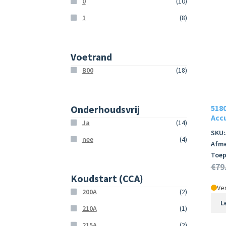
0
(10)
1
(8)
Voetrand
B00
(18)
Onderhoudsvrij
518
Accu
Ja
(14)
SKU:
nee
(4)
Afme
Toep
€
79
Koudstart (CCA)
Ver
200A
(2)
L
210A
(1)
215A
(2)