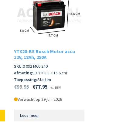
YTX20-BS Bosch Motor accu
12V, 18Ah, 250A
SKU:
0 092 M60 240
Afmeting:
17.7 × 8.8 × 15.6 cm
Toepassing:
Starten
€
99.95
€
77.95
Incl. BTW
Verwacht op 29 juni 2026
Lees meer