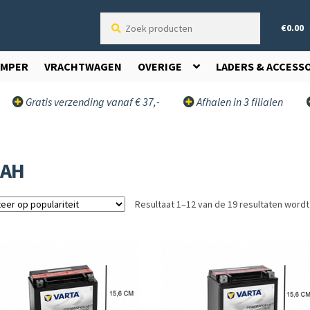
Zoek
€
0.00
producten
AMPER
VRACHTWAGEN
OVERIGE
LADERS & ACCESS
Gratis verzending vanaf € 37,-
Afhalen in 3 filialen
8AH
Resultaat 1–12 van de 19 resultaten word