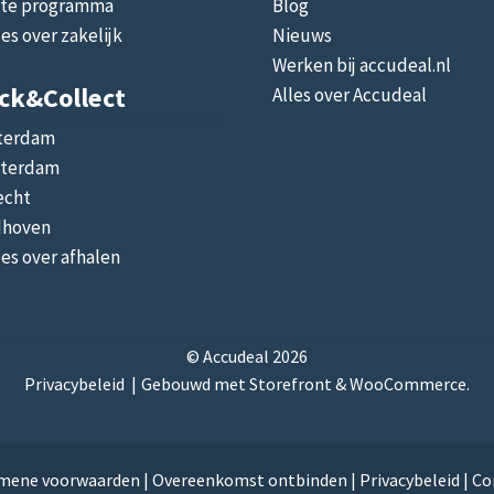
liate programma
Blog
les over zakelijk
Nieuws
Werken bij accudeal.nl
ick&collect
Alles over Accudeal
terdam
terdam
echt
dhoven
les over afhalen
© Accudeal 2026
Privacybeleid
Gebouwd met Storefront & WooCommerce
.
mene voorwaarden
|
Overeenkomst ontbinden
|
Privacybeleid
|
Co