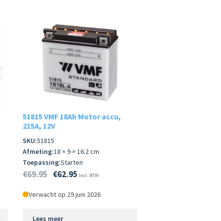
51815 VMF 18Ah Motor accu,
215A, 12V
SKU:
51815
Afmeting:
18 × 9 × 16.2 cm
Toepassing:
Starten
€
69.95
€
62.95
Incl. BTW
Verwacht op 29 juni 2026
Lees meer