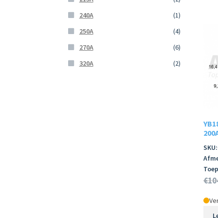
240A
(1)
250A
(4)
270A
(6)
320A
(2)
YB1
200A
SKU:
Afme
Toep
€
10
Ver
L