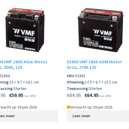
04 VMF 18Ah AGm Motor
51803 VMF 18Ah AGM Motor
, 250A, 12V
Accu, 270A 12V
51804
SKU:
51803
ting:
15 × 8.7 × 16.1 cm
Afmeting:
17.5 × 8.7 × 15.5 cm
assing:
Starten
Toepassing:
Starten
.95
€
59.95
€
84.95
€
64.95
Incl. BTW
Incl. BTW
wacht op 29 juni 2026
Verwacht op 29 juni 2026
ees meer
Lees meer