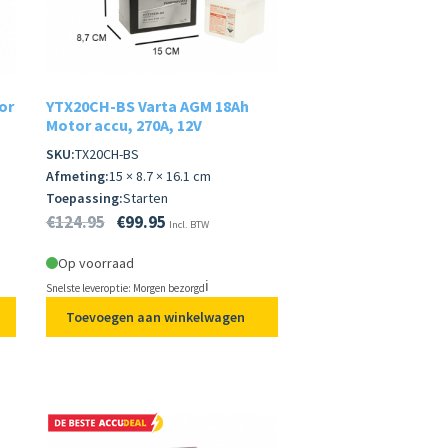
or
YTX20CH-BS Varta AGM 18Ah
Motor accu, 270A, 12V
SKU:
TX20CH-BS
Afmeting:
15 × 8.7 × 16.1 cm
Toepassing:
Starten
€
124.95
€
99.95
Incl. BTW
Op voorraad
ℹ️
Snelste leveroptie: Morgen bezorgd
Toevoegen aan winkelwagen