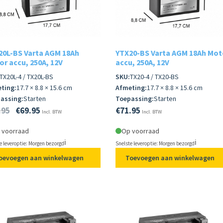
20L-BS Varta AGM 18Ah
YTX20-BS Varta AGM 18Ah Mot
r accu, 250A, 12V
accu, 250A, 12V
TX20L-4 / TX20L-BS
SKU:
TX20-4 / TX20-BS
ting:
17.7 × 8.8 × 15.6 cm
Afmeting:
17.7 × 8.8 × 15.6 cm
assing:
Starten
Toepassing:
Starten
.95
€
69.95
€
71.95
Incl. BTW
Incl. BTW
 voorraad
Op voorraad
ℹ️
ℹ️
e leveroptie: Morgen bezorgd
Snelste leveroptie: Morgen bezorgd
oevoegen aan winkelwagen
Toevoegen aan winkelwagen