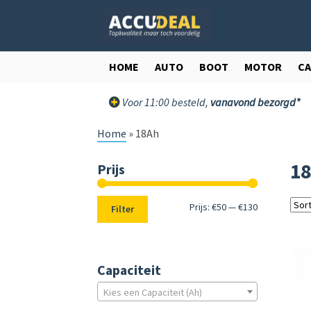
Ga
Ga
door
direct
naar
naar
navigatie
de
HOME
AUTO
BOOT
MOTOR
C
inhoud
Voor 11:00 besteld,
vanavond bezorgd*
Home
»
18Ah
1
Prijs
Min.
Max.
Prijs:
€50
—
€130
Filter
prijs
prijs
Capaciteit
Kies een Capaciteit (Ah)