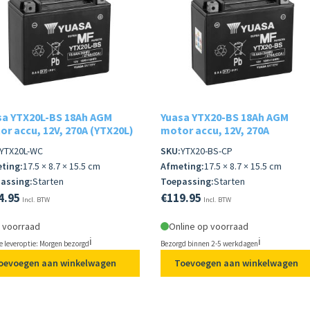
sa YTX20L-BS 18Ah AGM
Yuasa YTX20-BS 18Ah AGM
r accu, 12V, 270A (YTX20L)
motor accu, 12V, 270A
YTX20L-WC
SKU:
YTX20-BS-CP
ting:
17.5 × 8.7 × 15.5 cm
Afmeting:
17.5 × 8.7 × 15.5 cm
assing:
Starten
Toepassing:
Starten
4.95
€
119.95
Incl. BTW
Incl. BTW
 voorraad
Online op voorraad
ℹ️
ℹ️
e leveroptie: Morgen bezorgd
Bezorgd binnen 2-5 werkdagen
oevoegen aan winkelwagen
Toevoegen aan winkelwagen