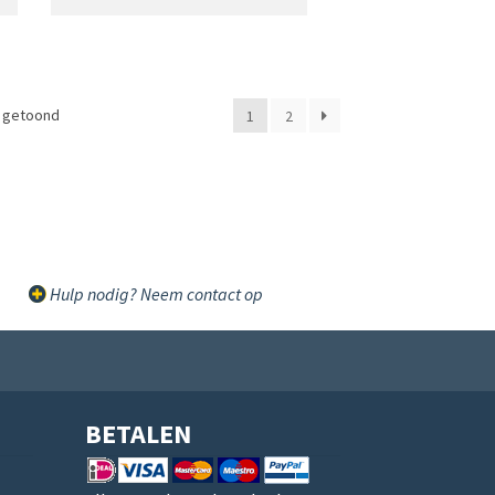
t getoond
1
2
Hulp nodig? Neem contact op
BETALEN