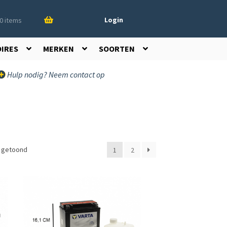
Login
0 items
OIRES
MERKEN
SOORTEN
Hulp nodig? Neem contact op
t getoond
1
2