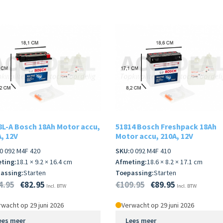
8L-A Bosch 18Ah Motor accu,
51814 Bosch Freshpack 18Ah
, 12V
Motor accu, 210A, 12V
0 092 M4F 420
SKU:
0 092 M4F 410
ting:
18.1 × 9.2 × 16.4 cm
Afmeting:
18.6 × 8.2 × 17.1 cm
assing:
Starten
Toepassing:
Starten
4.95
€
82.95
€
109.95
€
89.95
Incl. BTW
Incl. BTW
wacht op 29 juni 2026
Verwacht op 29 juni 2026
ees meer
Lees meer