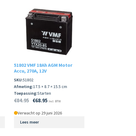
51802 VMF 18Ah AGM Motor
Accu, 270A, 12V
SKU:
51802
Afmeting:
17.5 × 8.7 × 15.5 cm
Toepassing:
Starten
€
84.95
€
68.95
Incl. BTW
Verwacht op 29 juni 2026
Lees meer