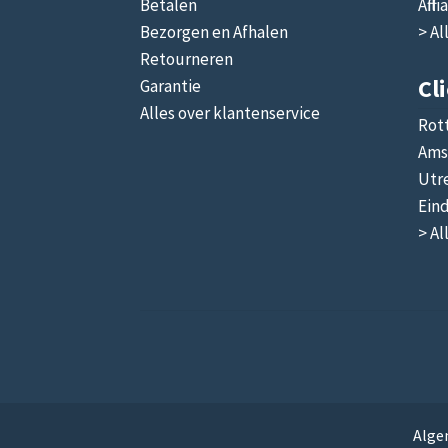
Betalen
Affi
Bezorgen en Afhalen
> Al
Retourneren
Cl
Garantie
Alles over klantenservice
Rot
Ams
Utr
Ein
> Al
Alge