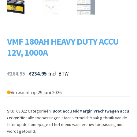
Subme
LADERS & ACCESSOIRES
uitvou
Subme
MERKEN
uitvou
VMF 180AH HEAVY DUTY ACCU
Subme
SOORTEN
uitvou
12V, 1000A
€
264.95
€
234.95
Incl. BTW
Verwacht op 29 juni 2026
SKU: 68022
Categorieën:
Boot accu
MidMargin
Vrachtwagen accu
Let op:
Niet alle toepassingen staan vermeld! Maak gebruik van de
filter op de homepage of het menu wanneer uw toepassing niet
wordt getoond.