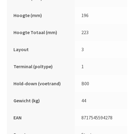
Hoogte (mm)
196
Hoogte Totaal (mm)
223
Layout
3
Terminal (poltype)
1
Hold-down (voetrand)
B00
Gewicht (kg)
44
EAN
8717545594278