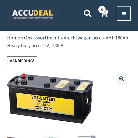
Ga
Ga
0
door
direct
naar
naar
Voor 11:00 besteld,
vanavond bezorgd*
navigatie
de
HOME
inhoud
Home
»
Ons assortiment
»
Vrachtwagen accu
»
VMF 180Ah
Heavy Duty accu 12V, 1000A
AUTO
AANBIEDING!
BOOT
MOTOR
🔍
CAMPER
VRACHTWAGEN
Subme
OVERIGE
uitvou