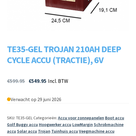
Subme
LADERS & ACCESSOIRES
uitvou
Subme
MERKEN
uitvou
Subme
SOORTEN
TE35-GEL TROJAN 210AH DEEP
uitvou
CYCLE ACCU (TRACTIE), 6V
€
599.95
€
549.95
Incl. BTW
Verwacht op 29 juni 2026
SKU: TE35-GEL
Categorieën:
Accu voor zonnepanelen
Boot accu
Golf Buggy accu
Hoogwerker accu
LowMargin
Schrobmachine
accu
Solar accu
Trojan
Tuinhuis accu
Veegmachine accu