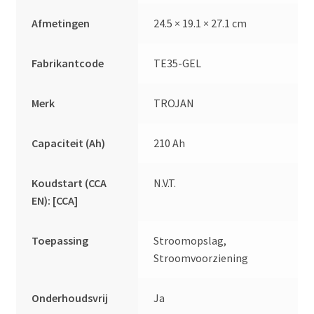
Afmetingen
24.5 × 19.1 × 27.1 cm
Fabrikantcode
TE35-GEL
Merk
TROJAN
Capaciteit (Ah)
210 Ah
Koudstart (CCA
N.V.T.
EN): [CCA]
Toepassing
Stroomopslag,
Stroomvoorziening
Onderhoudsvrij
Ja