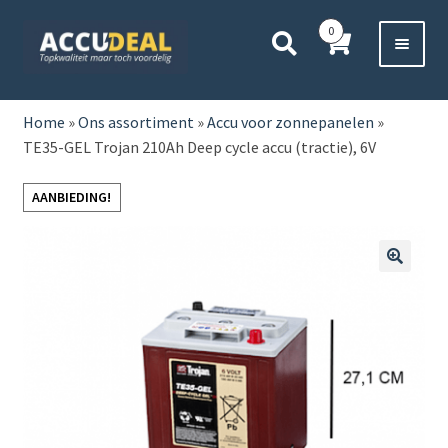
Ga
Ga
0
door
direct
naar
naar
Voor 11:00 besteld,
vanavond bezorgd*
navigatie
de
HOME
inhoud
Home
»
Ons assortiment
»
Accu voor zonnepanelen
»
TE35-GEL Trojan 210Ah Deep cycle accu (tractie), 6V
AUTO
AANBIEDING!
BOOT
MOTOR
🔍
CAMPER
VRACHTWAGEN
Subme
OVERIGE
uitvou