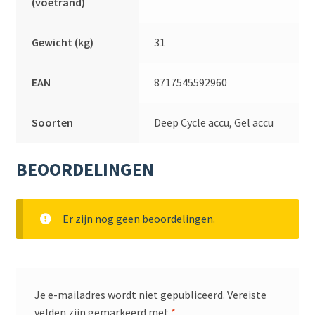
(voetrand)
Gewicht (kg)
31
EAN
8717545592960
Soorten
Deep Cycle accu, Gel accu
BEOORDELINGEN
Er zijn nog geen beoordelingen.
Je e-mailadres wordt niet gepubliceerd.
Vereiste
velden zijn gemarkeerd met
*