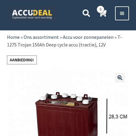
Ga
Ga
0
door
direct
naar
naar
Voor 11:00 besteld,
vanavond bezorgd*
navigatie
de
HOME
inhoud
Home
»
Ons assortiment
»
Accu voor zonnepanelen
»
T-
1275 Trojan 150Ah Deep cycle accu (tractie), 12V
AUTO
AANBIEDING!
BOOT
MOTOR
🔍
CAMPER
VRACHTWAGEN
Subme
OVERIGE
uitvou