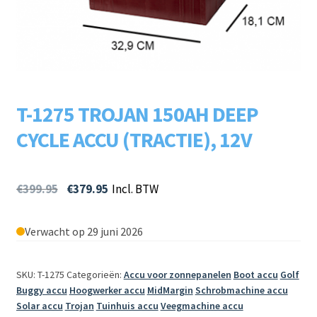
Subme
LADERS & ACCESSOIRES
uitvou
Subme
MERKEN
uitvou
Subme
SOORTEN
T-1275 TROJAN 150AH DEEP
uitvou
CYCLE ACCU (TRACTIE), 12V
€
399.95
€
379.95
Incl. BTW
Verwacht op 29 juni 2026
SKU: T-1275
Categorieën:
Accu voor zonnepanelen
Boot accu
Golf
Buggy accu
Hoogwerker accu
MidMargin
Schrobmachine accu
Solar accu
Trojan
Tuinhuis accu
Veegmachine accu