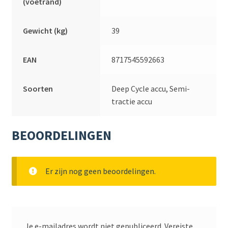
(voetrand)
Gewicht (kg)
39
EAN
8717545592663
Soorten
Deep Cycle accu, Semi-
tractie accu
BEOORDELINGEN
Er zijn nog geen beoordelingen.
Je e-mailadres wordt niet gepubliceerd.
Vereiste