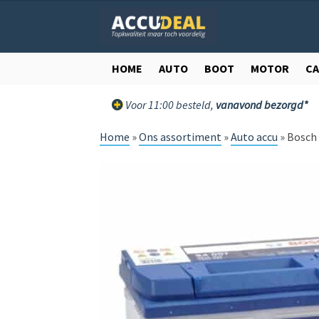
Ga
Ga
door
direct
naar
naar
navigatie
de
HOME
AUTO
BOOT
MOTOR
C
inhoud
Voor 11:00 besteld,
vanavond bezorgd*
Home
»
Ons assortiment
»
Auto accu
»
Bosch 