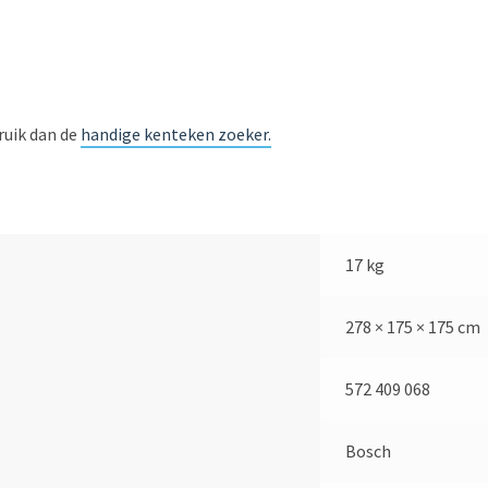
bruik dan de
handige kenteken zoeker.
17 kg
278 × 175 × 175 cm
572 409 068
Bosch