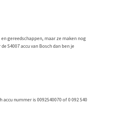
nes en gereedschappen, maar ze maken nog
or de S4007 accu van Bosch dan ben je
ch accu nummer is 0092S40070 of 0 092 S40