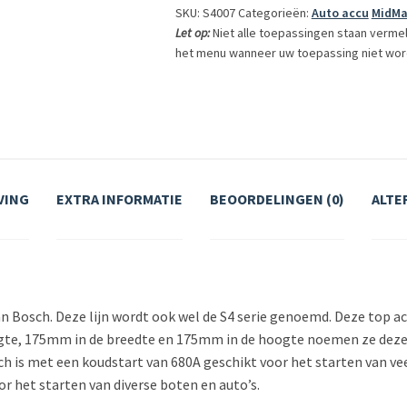
SKU: S4007
Categorieën:
Auto accu
MidMa
12V
Let op:
Niet alle toepassingen staan verme
(0
het menu wanneer uw toepassing niet wor
092
S40
070)
aantal
VING
EXTRA INFORMATIE
BEOORDELINGEN (0)
ALTE
van Bosch. Deze lijn wordt ook wel de S4 serie genoemd. Deze top ac
ngte, 175mm in de breedte en 175mm in de hoogte noemen ze dez
 is met een koudstart van 680A geschikt voor het starten van vee
r het starten van diverse boten en auto’s.