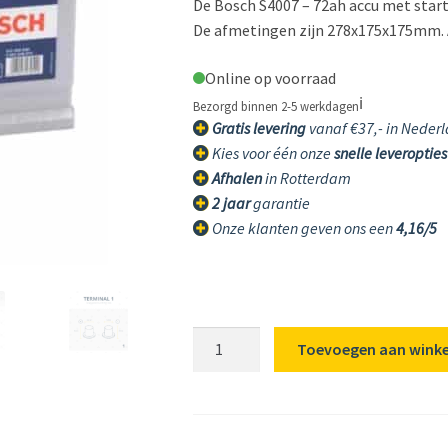
De Bosch S4007 – 72ah accu met start
De afmetingen zijn 278x175x175mm. Al
Online op voorraad
ℹ️
Bezorgd binnen 2-5 werkdagen
Gratis levering
vanaf €37,- in Nederl
Kies voor één onze
snelle leveropties
Afhalen
in Rotterdam
2 jaar
garantie
Onze klanten geven ons een
4,16/5
Bosch
Toevoegen aan wink
S4007
72AH
ACCU,
680A,