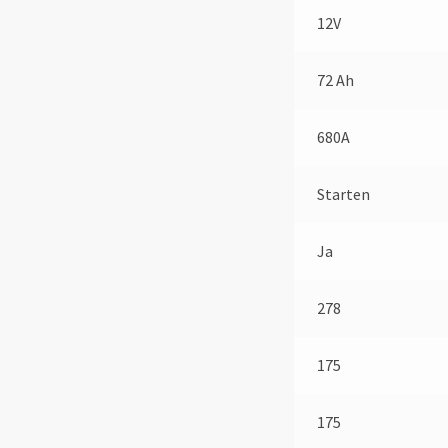
12V
72 Ah
680A
Starten
Ja
278
175
175