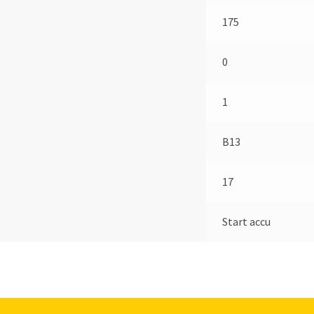
175
0
1
B13
17
Start accu