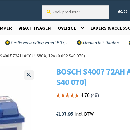
Zoek
€
0.00
producten
AMPER
VRACHTWAGEN
OVERIGE
LADERS & ACCESS
Gratis verzending vanaf € 37,-
Afhalen in 3 filialen
S4007 72AH ACCU, 680A, 12V (0 092 S40 070)
BOSCH S4007 72AH AC
S40 070)
🔍
€
107.95
Incl. BTW