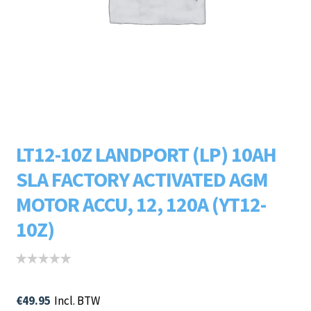
Subme
LADERS & ACCESSOIRES
uitvou
Subme
MERKEN
uitvou
Subme
SOORTEN
uitvou
LT12-10Z LANDPORT (LP) 10AH
SLA FACTORY ACTIVATED AGM
MOTOR ACCU, 12, 120A (YT12-
10Z)
€
49.95
Incl. BTW