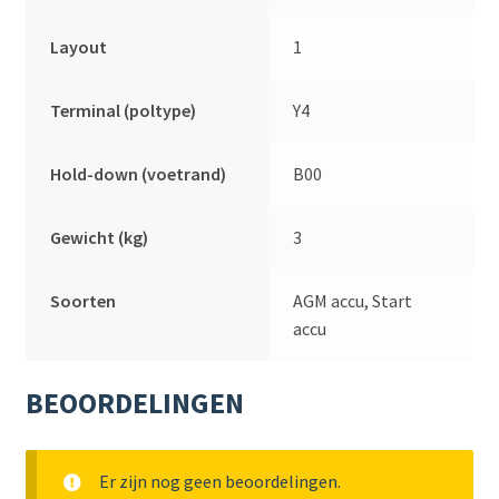
Layout
1
Terminal (poltype)
Y4
Hold-down (voetrand)
B00
Gewicht (kg)
3
Soorten
AGM accu, Start
accu
BEOORDELINGEN
Er zijn nog geen beoordelingen.