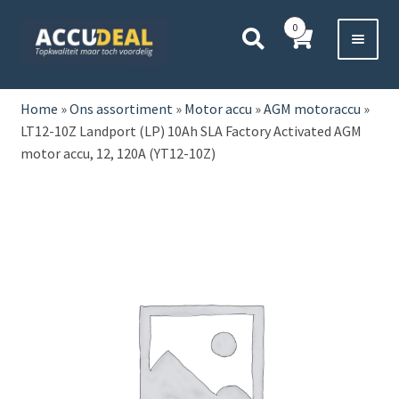
Ga
Ga
0
door
direct
naar
naar
Voor 11:00 besteld,
vanavond bezorgd*
navigatie
de
HOME
inhoud
Home
»
Ons assortiment
»
Motor accu
»
AGM motoraccu
»
LT12-10Z Landport (LP) 10Ah SLA Factory Activated AGM
AUTO
motor accu, 12, 120A (YT12-10Z)
BOOT
MOTOR
CAMPER
VRACHTWAGEN
Subme
OVERIGE
uitvou