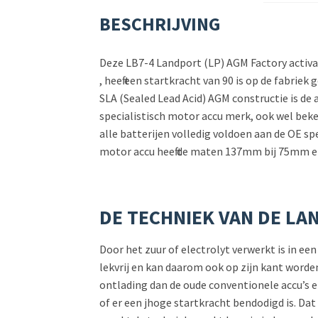
BESCHRIJVING
Deze LB7-4 Landport (LP) AGM Factory activat
, heeft een startkracht van 90 is op de fabriek
SLA (Sealed Lead Acid) AGM constructie is de 
specialistisch motor accu merk, ook wel beken
alle batterijen volledig voldoen aan de OE s
motor accu heeft de maten 137mm bij 75mm en
DE TECHNIEK VAN DE LA
Door het zuur of electrolyt verwerkt is in ee
lekvrij en kan daarom ook op zijn kant word
ontlading dan de oude conventionele accu’s en
of er een jhoge startkracht bendodigd is. Da