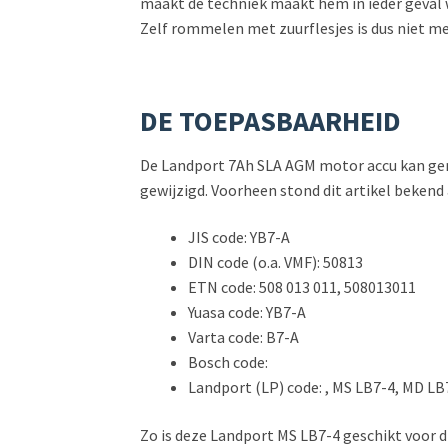
maakt de techniek maakt hem in ieder geval we
Zelf rommelen met zuurflesjes is dus niet me
DE TOEPASBAARHEID
De Landport 7Ah SLA AGM motor accu kan gemon
gewijzigd. Voorheen stond dit artikel bekend
JIS code: YB7-A
DIN code (o.a. VMF): 50813
ETN code: 508 013 011, 508013011
Yuasa code: YB7-A
Varta code: B7-A
Bosch code:
Landport (LP) code: , MS LB7-4, MD LB
Zo is deze Landport MS LB7-4 geschikt voor 