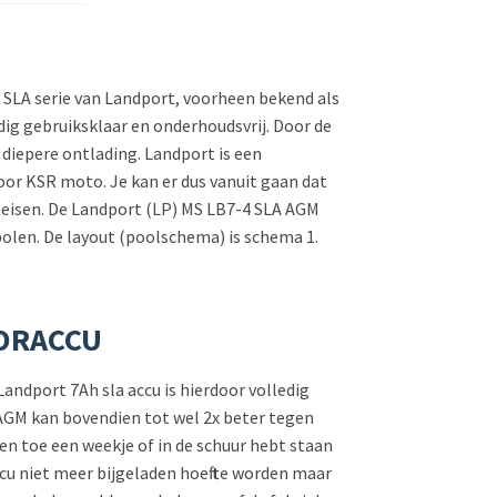
P SLA serie van Landport, voorheen bekend als
ledig gebruiksklaar en onderhoudsvrij. Door de
 diepere ontlading. Landport is een
voor KSR moto. Je kan er dus vanuit gaan dat
s eisen. De Landport (LP) MS LB7-4 SLA AGM
olen. De layout (poolschema) is schema 1.
TORACCU
andport 7Ah sla accu is hierdoor volledig
 AGM kan bovendien tot wel 2x beter tegen
 en toe een weekje of in de schuur hebt staan
cu niet meer bijgeladen hoeft te worden maar