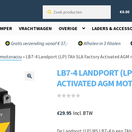
Zoek
€
0.00
producten
AMPER
VRACHTWAGEN
OVERIGE
LADERS & ACCESS
Gratis verzending vanaf € 37,-
Afhalen in 3 filialen
motoraccu
»
LB7-4 Landport (LP) 7Ah SLA Factory Activated AGM m
LB7-4 LANDPORT (LP
ACTIVATED AGM MOTO
🔍
€
29.95
Incl. BTW
De Landport (LP) MS LB7-4 is een 7A