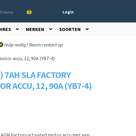
Login
0 items
OIRES
MERKEN
SOORTEN
Hulp nodig? Neem contact op
otor accu, 12, 90A (YB7-4)
) 7AH SLA FACTORY
R ACCU, 12, 90A (YB7-4)
h AGM Factory activated motor accu met een