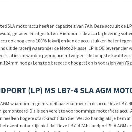
ed SLA motoraccu heeft een capaciteit van 7Ah. Deze accu uit de L
 gevuld, geladen en afgesloten. Hierdoor is de accu bij levering vol
accu ook nog eens 100% lekvrij en kan de accu stukken beter tegen
d uit de racerij waaronder de Moto2 klasse. LP is OE leverancier 
pecificaties en worden geproduceerd volgens de hoogste kwaliteit
 124mm hoog (Lengte x breedte x hoogte) en is voorzien van Y6 p
NDPORT (LP) MS LB7-4 SLA AGM MO
n AGM waardoor er geen vloeibaar zuur meer in de accu. Deze LB7-4L
en gemonteerd. Dit is een vereiste voor sommige motorfiets accu.
 heeft een hogere startkracht dan Gel. Wel zo handig als je hem af
t betekent natuurlijk niet dat Deze LB7-4 7Ah Landport SLA AGM ac