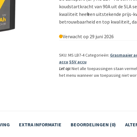
koudstartkracht van 90A uit de SLA s
kwaliteit heeft een uitstekende prijs-
betrouwbaarheid en top kwaliteit, dan
Verwacht op 29 juni 2026
SKU: MS LB7-4
Categorieën:
Grasmaaier a
accu
SSV accu
Let op:
Niet alle toepassingen staan verme
het menu wanneer uw toepassing niet wor
VING
EXTRA INFORMATIE
BEOORDELINGEN (0)
ALTE