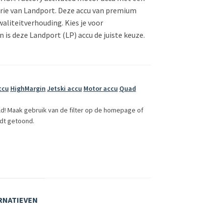
erie van Landport. Deze accu van premium
kwaliteitverhouding. Kies je voor
 is deze Landport (LP) accu de juiste keuze.
ccu
HighMargin
Jetski accu
Motor accu
Quad
ld! Maak gebruik van de filter op de homepage of
dt getoond.
RNATIEVEN