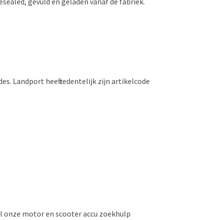
esealed, gevuld en geladen vanaf de fabriek.
 Landport heeft redentelijk zijn artikelcode
nel onze motor en scooter accu zoekhulp