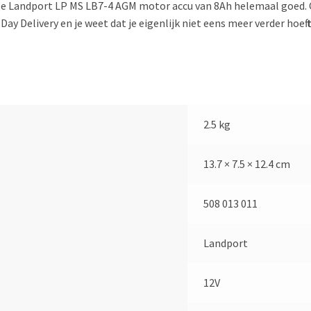
deze Landport LP MS LB7-4 AGM motor accu van 8Ah helemaal goed
ay Delivery en je weet dat je eigenlijk niet eens meer verder hoeft
2.5 kg
13.7 × 7.5 × 12.4 cm
508 013 011
Landport
12V