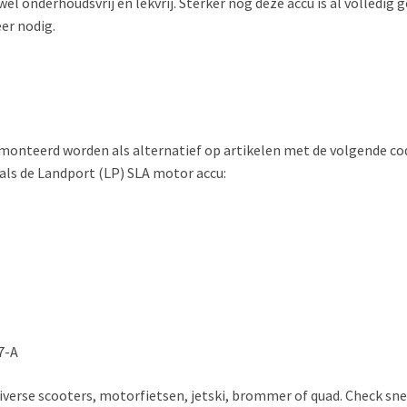
l onderhoudsvrij en lekvrij. Sterker nog deze accu is al volledig g
er nodig.
teerd worden als alternatief op artikelen met de volgende codes.
 als de Landport (LP) SLA motor accu:
7-A
diverse scooters, motorfietsen, jetski, brommer of quad. Check s