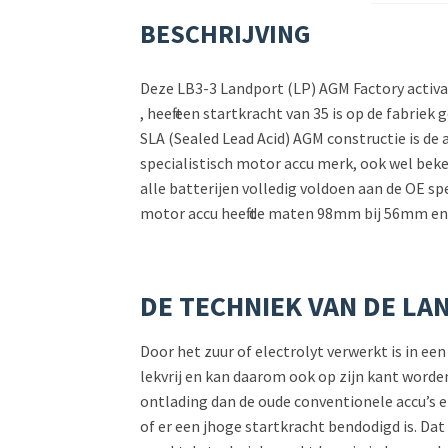
BESCHRIJVING
Deze LB3-3 Landport (LP) AGM Factory activat
, heeft een startkracht van 35 is op de fabriek
SLA (Sealed Lead Acid) AGM constructie is de 
specialistisch motor accu merk, ook wel beken
alle batterijen volledig voldoen aan de OE s
motor accu heeft de maten 98mm bij 56mm en 
DE TECHNIEK VAN DE LA
Door het zuur of electrolyt verwerkt is in ee
lekvrij en kan daarom ook op zijn kant word
ontlading dan de oude conventionele accu’s en
of er een jhoge startkracht bendodigd is. Da