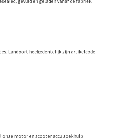
esealed, gevuld en geladen vanaf de fabriek.
 Landport heeft redentelijk zijn artikelcode
nel onze motor en scooter accu zoekhulp