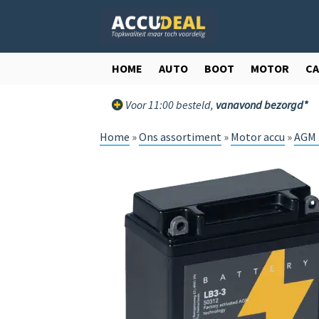
Ga
Ga
door
direct
naar
naar
navigatie
de
HOME
AUTO
BOOT
MOTOR
C
inhoud
Voor 11:00 besteld,
vanavond bezorgd*
Home
»
Ons assortiment
»
Motor accu
»
AGM 