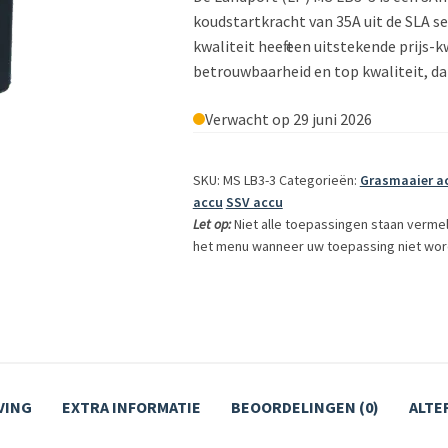
koudstartkracht van 35A uit de SLA s
kwaliteit heeft een uitstekende prijs-
betrouwbaarheid en top kwaliteit, dan
Verwacht op 29 juni 2026
SKU: MS LB3-3
Categorieën:
Grasmaaier a
accu
SSV accu
Let op:
Niet alle toepassingen staan verme
het menu wanneer uw toepassing niet wor
VING
EXTRA INFORMATIE
BEOORDELINGEN (0)
ALTE