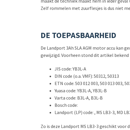
maakt de techniek maakt hem in ieder geval we
Zelf rommelen met zuurflesjes is dus niet me
DE TOEPASBAARHEID
De Landport 3Ah SLA AGM motor accu kan gemon
gewijzigd. Voorheen stond dit artikel bekend
JIS code: YB3L-A
DIN code (o.a. VMF): 50312, 50313
ETN code: 503 012 003, 503 013 003, 5
Yuasa code: YB3L-A, YB3L-B
Varta code: B3L-A, B3L-B
Bosch code:
Landport (LP) code: , MS LB3-3, MD L
Zo is deze Landport MS LB3-3 geschikt voor 