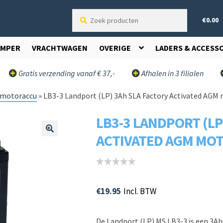
Zoek
€
0.00
producten
AMPER
VRACHTWAGEN
OVERIGE
LADERS & ACCESS
Gratis verzending vanaf € 37,-
Afhalen in 3 filialen
motoraccu
»
LB3-3 Landport (LP) 3Ah SLA Factory Activated AGM m
LB3-3 LANDPORT (LP
ACTIVATED AGM MOTO
🔍
€
19.95
Incl. BTW
De Landport (LP) MS LB3-3 is een 3A