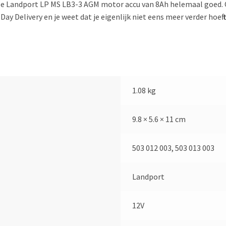
deze Landport LP MS LB3-3 AGM motor accu van 8Ah helemaal goed
ay Delivery en je weet dat je eigenlijk niet eens meer verder hoeft
1.08 kg
9.8 × 5.6 × 11 cm
503 012 003, 503 013 003
Landport
12V