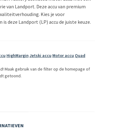
erie van Landport. Deze accu van premium
kwaliteitverhouding. Kies je voor
 is deze Landport (LP) accu de juiste keuze.
ccu
HighMargin
Jetski accu
Motor accu
Quad
ld! Maak gebruik van de filter op de homepage of
dt getoond.
RNATIEVEN