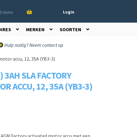
Login
0 items
OIRES
MERKEN
SOORTEN
Hulp nodig? Neem contact op
otor accu, 12, 35A (YB3-3)
) 3AH SLA FACTORY
R ACCU, 12, 35A (YB3-3)
h AGM Factory activated motor accu met een