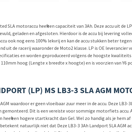
ed SLA motoraccu heeft een capaciteit van 3Ah. Deze accu uit de L
 gevuld, geladen en afgesloten. Hierdoor is de accu bij levering vol
accu ook nog eens 100% lekvrij en kan de accu stukken beter tegen
d uit de racerij waaronder de Moto2 klasse. LP is OE leverancier 
pecificaties en worden geproduceerd volgens de hoogste kwaliteit
110mm hoog (Lengte x breedte x hoogte) en is voorzien van Y6 po
NDPORT (LP) MS LB3-3 SLA AGM MO
n AGM waardoor er geen vloeibaar zuur meer in de accu. Deze LB3-3L
en gemonteerd. Dit is een vereiste voor sommige motorfiets accu.
 heeft een hogere startkracht dan Gel. Wel zo handig als je hem af
t betekent natuurlijk niet dat Deze LB3-3 3Ah Landport SLA AGM ac