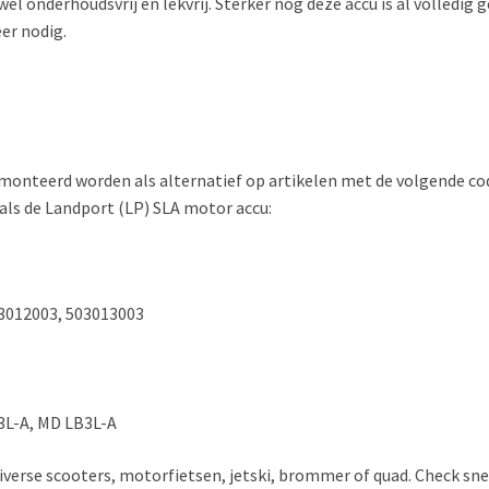
l onderhoudsvrij en lekvrij. Sterker nog deze accu is al volledig g
er nodig.
teerd worden als alternatief op artikelen met de volgende codes.
 als de Landport (LP) SLA motor accu:
03012003, 503013003
B3L-A, MD LB3L-A
diverse scooters, motorfietsen, jetski, brommer of quad. Check s