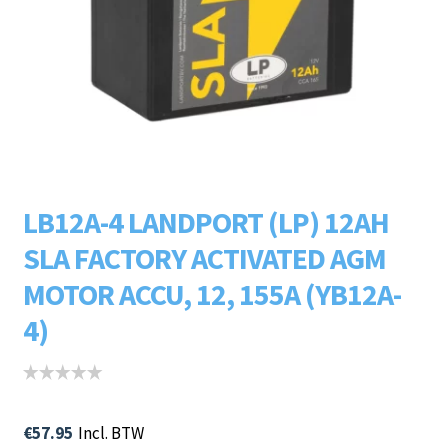
Subme
LADERS & ACCESSOIRES
uitvou
Subme
MERKEN
uitvou
Subme
SOORTEN
uitvou
LB12A-4 LANDPORT (LP) 12AH
SLA FACTORY ACTIVATED AGM
MOTOR ACCU, 12, 155A (YB12A-
4)
€
57.95
Incl. BTW