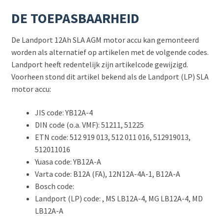
DE TOEPASBAARHEID
De Landport 12Ah SLA AGM motor accu kan gemonteerd
worden als alternatief op artikelen met de volgende codes.
Landport heeft redentelijk zijn artikelcode gewijzigd.
Voorheen stond dit artikel bekend als de Landport (LP) SLA
motor accu:
JIS code: YB12A-4
DIN code (o.a. VMF): 51211, 51225
ETN code: 512 919 013, 512 011 016, 512919013,
512011016
Yuasa code: YB12A-A
Varta code: B12A (FA), 12N12A-4A-1, B12A-A
Bosch code:
Landport (LP) code: , MS LB12A-4, MG LB12A-4, MD
LB12A-A