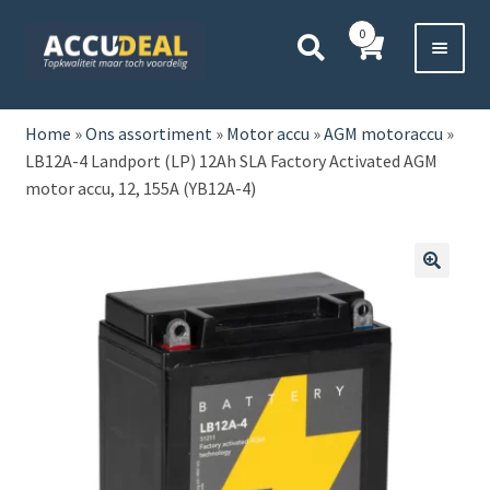
Ga
Ga
0
door
direct
naar
naar
Voor 11:00 besteld,
vanavond bezorgd*
navigatie
de
HOME
inhoud
Home
»
Ons assortiment
»
Motor accu
»
AGM motoraccu
»
LB12A-4 Landport (LP) 12Ah SLA Factory Activated AGM
AUTO
motor accu, 12, 155A (YB12A-4)
BOOT
MOTOR
🔍
CAMPER
VRACHTWAGEN
Subme
OVERIGE
uitvou