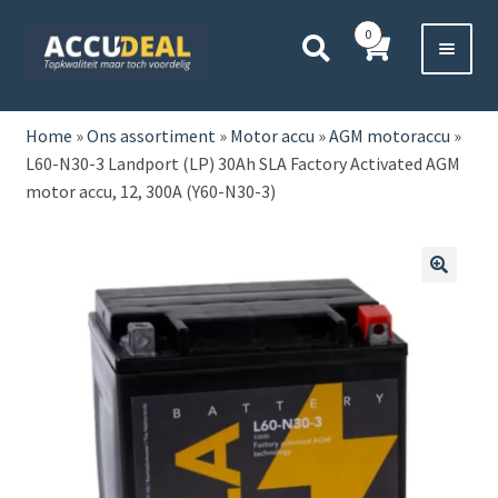
Ga
Ga
0
door
direct
naar
naar
Voor 11:00 besteld,
vanavond bezorgd*
navigatie
de
HOME
inhoud
Home
»
Ons assortiment
»
Motor accu
»
AGM motoraccu
»
L60-N30-3 Landport (LP) 30Ah SLA Factory Activated AGM
AUTO
motor accu, 12, 300A (Y60-N30-3)
BOOT
MOTOR
🔍
CAMPER
VRACHTWAGEN
Subme
OVERIGE
uitvou