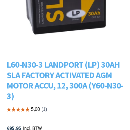
Subme
LADERS & ACCESSOIRES
uitvou
Subme
MERKEN
uitvou
Subme
SOORTEN
uitvou
L60-N30-3 LANDPORT (LP) 30AH
SLA FACTORY ACTIVATED AGM
MOTOR ACCU, 12, 300A (Y60-N30-
3)
€
95.95
Incl. BTW