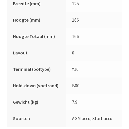
Breedte (mm)
125
Hoogte (mm)
166
Hoogte Totaal (mm)
166
Layout
0
Terminal (poltype)
Y10
Hold-down (voetrand)
B00
Gewicht (kg)
7.9
Soorten
AGM accu, Start accu