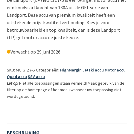
De Landport (LP) MG LTZ7-S is een 6Ah gel motor accu met
een koudstartkracht van 130A uit de GEL serie van
Landport. Deze accu van premium kwaliteit heeft een
uitstekende prijs-kwaliteitverhouding. Kies je voor
betrouwbaarheid en top kwaliteit, dan is deze Landport
(LP) gel motor accu de juiste keuze.
Verwacht op 29 juni 2026
SKU: MG GTZ7-S
Categorieën:
HighMargin
Jetski accu
Motor accu
Quad accu
SSV accu
Let op:
Niet alle toepassingen staan vermeld! Maak gebruik van de
filter op de homepage of het menu wanneer uw toepassing niet
wordt getoond.
BESCHRIJVING