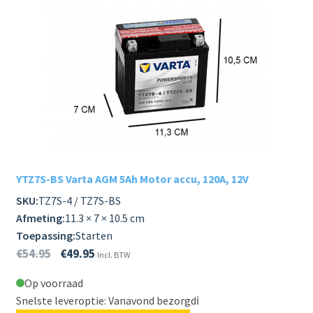
YTZ7S-BS Varta AGM 5Ah Motor accu, 120A, 12V
SKU:
TZ7S-4 / TZ7S-BS
Afmeting:
11.3 × 7 × 10.5 cm
Toepassing:
Starten
€
54.95
€
49.95
Incl. BTW
Op voorraad
Snelste leveroptie: Vanavond bezorgd
ℹ️