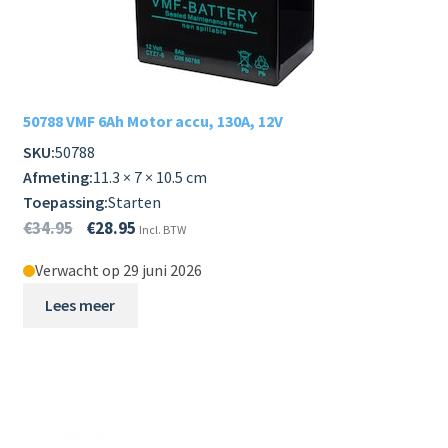
50788 VMF 6Ah Motor accu, 130A, 12V
SKU:
50788
Afmeting:
11.3 × 7 × 10.5 cm
Toepassing:
Starten
€
34.95
€
28.95
Incl. BTW
Verwacht op 29 juni 2026
Lees meer