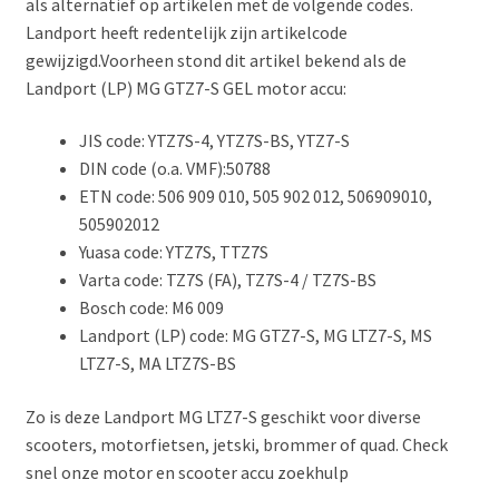
als alternatief op artikelen met de volgende codes.
Landport heeft redentelijk zijn artikelcode
gewijzigd.Voorheen stond dit artikel bekend als de
Landport (LP) MG GTZ7-S GEL motor accu:
JIS code: YTZ7S-4, YTZ7S-BS, YTZ7-S
DIN code (o.a. VMF):50788
ETN code: 506 909 010, 505 902 012, 506909010,
505902012
Yuasa code: YTZ7S, TTZ7S
Varta code: TZ7S (FA), TZ7S-4 / TZ7S-BS
Bosch code: M6 009
Landport (LP) code: MG GTZ7-S, MG LTZ7-S, MS
LTZ7-S, MA LTZ7S-BS
Zo is deze Landport MG LTZ7-S geschikt voor diverse
scooters, motorfietsen, jetski, brommer of quad. Check
snel onze motor en scooter accu zoekhulp