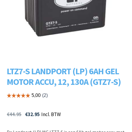
Subme
LADERS & ACCESSOIRES
uitvou
Subme
MERKEN
uitvou
Subme
SOORTEN
uitvou
LTZ7-S LANDPORT (LP) 6AH GEL
MOTOR ACCU, 12, 130A (GTZ7-S)
€
44.95
€
32.95
Incl. BTW