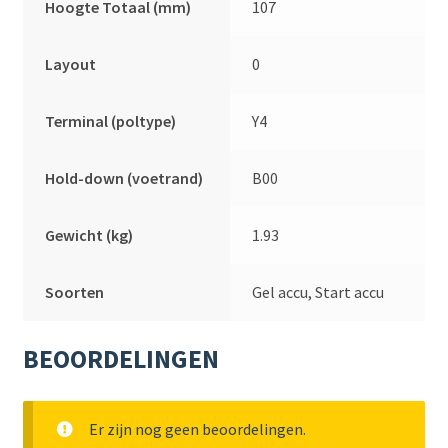
Hoogte Totaal (mm)
107
Layout
0
Terminal (poltype)
Y4
Hold-down (voetrand)
B00
Gewicht (kg)
1.93
Soorten
Gel accu, Start accu
BEOORDELINGEN
Er zijn nog geen beoordelingen.