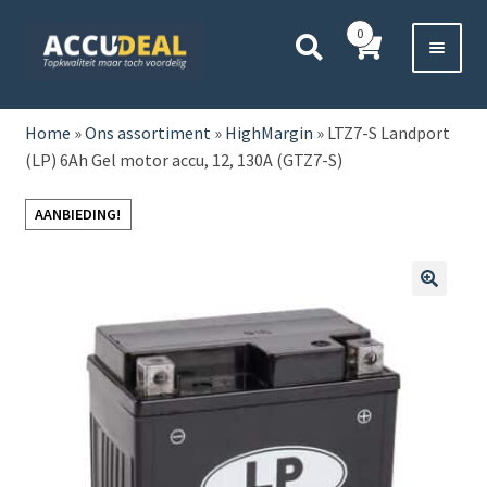
Ga
Ga
0
door
direct
naar
naar
Voor 11:00 besteld,
vanavond bezorgd*
navigatie
de
HOME
inhoud
Home
»
Ons assortiment
»
HighMargin
»
LTZ7-S Landport
(LP) 6Ah Gel motor accu, 12, 130A (GTZ7-S)
AUTO
AANBIEDING!
BOOT
MOTOR
🔍
CAMPER
VRACHTWAGEN
Subme
OVERIGE
uitvou