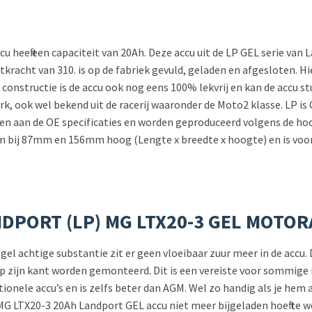
 heeft een capaciteit van 20Ah. Deze accu uit de LP GEL serie va
tkracht van 310. is op de fabriek gevuld, geladen en afgesloten. Hie
 constructie is de accu ook nog eens 100% lekvrij en kan de accu s
k, ook wel bekend uit de racerij waaronder de Moto2 klasse. LP is
doen aan de OE specificaties en worden geproduceerd volgens de ho
 bij 87mm en 156mm hoog (Lengte x breedte x hoogte) en is voorz
NDPORT (LP) MG LTX20-3 GEL MOTO
n gel achtige substantie zit er geen vloeibaar zuur meer in de acc
op zijn kant worden gemonteerd. Dit is een vereiste voor sommige
onele accu’s en is zelfs beter dan AGM. Wel zo handig als je hem a
e MG LTX20-3 20Ah Landport GEL accu niet meer bijgeladen hoeft t