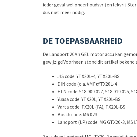
ieder geval wel onderhoudsvrij en lekvrij. Ste
dus niet meer nodig.
DE TOEPASBAARHEID
De Landport 20Ah GEL motor accu kan gemontee
gewijzigd.Voorheen stond dit artikel bekend
JIS code: YTX20L-4, YTX20L-BS
DIN code (o.a. VMF):YTX20L-4
ETN code: 518 909 027, 518 919 025, 5
Yuasa code: YTX20L, YTX20L-BS
Varta code: TX20L (FA), TX20L-BS
Bosch code: M6 023
Landport (LP) code: MG GTX20-3, MS 
Zo is deze Landport MG LTX20-3 geschikt voo