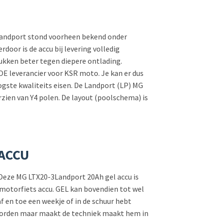
n Landport stond voorheen bekend onder
rdoor is de accu bij levering volledig
tukken beter tegen diepere ontlading.
 OE leverancier voor KSR moto. Je kan er dus
ogste kwaliteits eisen. De Landport (LP) MG
ien van Y4 polen. De layout (poolschema) is
RACCU
u. Deze MG LTX20-3Landport 20Ah gel accu is
 motorfiets accu. GEL kan bovendien tot wel
f en toe een weekje of in de schuur hebt
e worden maar maakt de techniek maakt hem in