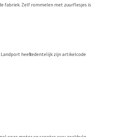
 de fabriek. Zelf rommelen met zuurflesjes is
ndport heeft redentelijk zijn artikelcode
 snel onze motor en scooter accu zoekhulp