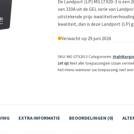
De Landport (LP) MG LTX20-3 is een 
van 310A uit de GEL serie van Landpor
uitstekende prijs-kwaliteitverhoudin
kwaliteit, dan is deze Landport (LP) g
Verwacht op 29 juni 2026
SKU: MG GTX20-3
Categorieën:
HighMargi
Let op:
Niet alle toepassingen staan verme
het menu wanneer uw toepassing niet wor
VING
EXTRA INFORMATIE
BEOORDELINGEN (0)
ALTE