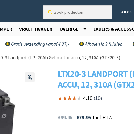
Zoek
€
0.00
producten
AMPER
VRACHTWAGEN
OVERIGE
LADERS & ACCESS
Gratis verzending vanaf € 37,-
Afhalen in 3 filialen
0-3 Landport (LP) 20Ah Gel motor accu, 12, 310A (GTX20-3)
LTX20-3 LANDPORT (
ACCU, 12, 310A (GTX
🔍
€
99.95
€
79.95
Incl. BTW