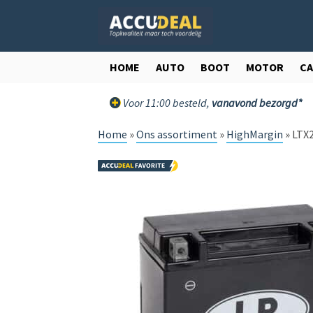
Ga
Ga
door
direct
naar
naar
navigatie
de
HOME
AUTO
BOOT
MOTOR
C
inhoud
Voor 11:00 besteld,
vanavond bezorgd*
Home
»
Ons assortiment
»
HighMargin
»
LTX2