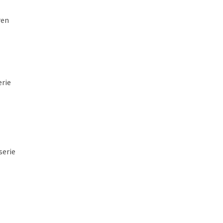
ren
erie
serie