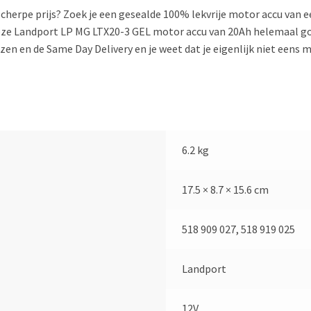
 scherpe prijs? Zoek je een gesealde 100% lekvrije motor accu van
 deze Landport LP MG LTX20-3 GEL motor accu van 20Ah helemaal 
n en de Same Day Delivery en je weet dat je eigenlijk niet eens me
6.2 kg
17.5 × 8.7 × 15.6 cm
518 909 027, 518 919 025
Landport
12V