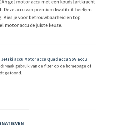
20Ah gel motor accu met een koudstartkracht
t. Deze accu van premium kwaliteit heeft een
g. Kies je voor betrouwbaarheid en top
el motor accu de juiste keuze.
n
Jetski accu
Motor accu
Quad accu
SSV accu
ld! Maak gebruik van de filter op de homepage of
dt getoond.
RNATIEVEN