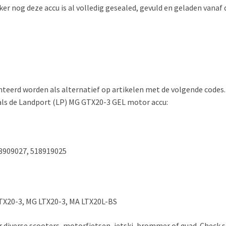
rker nog deze accu is al volledig gesealed, gevuld en geladen vanaf
rd worden als alternatief op artikelen met de volgende codes. La
 als de Landport (LP) MG GTX20-3 GEL motor accu:
18909027, 518919025
LTX20-3, MG LTX20-3, MA LTX20L-BS
r diverse scooters, motorfietsen, jetski, brommer of quad. Check