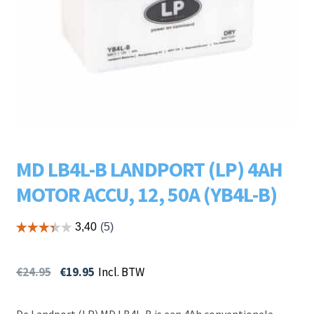
Subme
LADERS & ACCESSOIRES
uitvou
Subme
MERKEN
uitvou
Subme
SOORTEN
uitvou
MD LB4L-B LANDPORT (LP) 4AH
MOTOR ACCU, 12, 50A (YB4L-B)
€
24.95
€
19.95
Incl. BTW