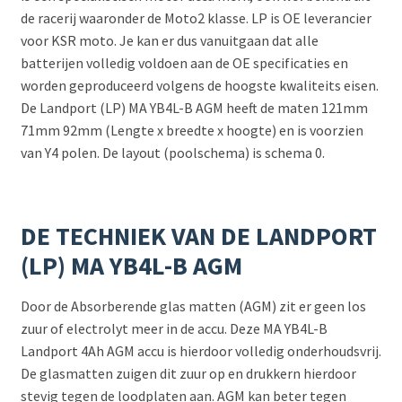
de racerij waaronder de Moto2 klasse. LP is OE leverancier
voor KSR moto. Je kan er dus vanuitgaan dat alle
batterijen volledig voldoen aan de OE specificaties en
worden geproduceerd volgens de hoogste kwaliteits eisen.
De Landport (LP) MA YB4L-B AGM heeft de maten 121mm
71mm 92mm (Lengte x breedte x hoogte) en is voorzien
van Y4 polen. De layout (poolschema) is schema 0.
DE TECHNIEK VAN DE LANDPORT
(LP) MA YB4L-B AGM
Door de Absorberende glas matten (AGM) zit er geen los
zuur of electrolyt meer in de accu. Deze MA YB4L-B
Landport 4Ah AGM accu is hierdoor volledig onderhoudsvrij.
De glasmatten zuigen dit zuur op en drukkern hierdoor
stevig tegen de loodplaten aan. AGM kan beter tegen