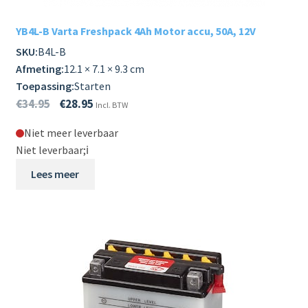
YB4L-B Varta Freshpack 4Ah Motor accu, 50A, 12V
SKU:
B4L-B
Afmeting:
12.1 × 7.1 × 9.3 cm
Toepassing:
Starten
€
34.95
€
28.95
Incl. BTW
Niet meer leverbaar
Niet leverbaar;
ℹ️
Lees meer