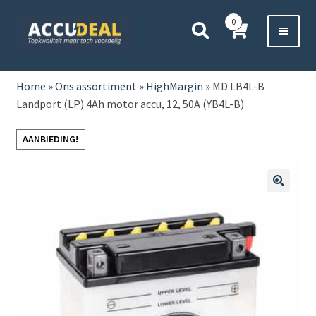
Ga
Ga
0
door
direct
naar
naar
Voor 11:00 besteld,
vanavond bezorgd*
navigatie
de
HOME
inhoud
Home
»
Ons assortiment
»
HighMargin
»
MD LB4L-B
Landport (LP) 4Ah motor accu, 12, 50A (YB4L-B)
AUTO
AANBIEDING!
BOOT
MOTOR
🔍
CAMPER
VRACHTWAGEN
Subme
OVERIGE
uitvou