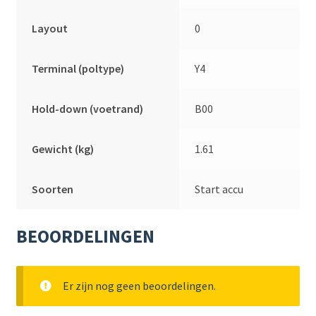
Layout
0
Terminal (poltype)
Y4
Hold-down (voetrand)
B00
Gewicht (kg)
1.61
Soorten
Start accu
BEOORDELINGEN
Er zijn nog geen beoordelingen.