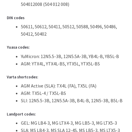
504012008 (504 012 008)
DIN codes
50611, 50612, 50411, 50512, 50588, 50496, 50486,
50412, 50402
Yuasa codes:
YuMicron: 12N5.5-3B, 12N5.5A-3B, YB4L-B, YB5L-B
AGM: YTX4L, YTX4L-BS, YTX5L, YTX5L-BS
Varta shortcodes:
AGM Active (SLA): TX4L (FA), TX5L (FA)
AGM: TX5L-4 / TX5L-BS
SLI: 12N5.5-3B, 12N5.5A-3B, B4L-B, 12N5-3B, B5L-B
Landport codes:
GEL: MG LB4-3, MG LTX4-3, MG LB5-3, MG LTX5-3
SLA: MS LB4-3, MS SLA 12-4S, MS LB5-3, MS LTX5-3