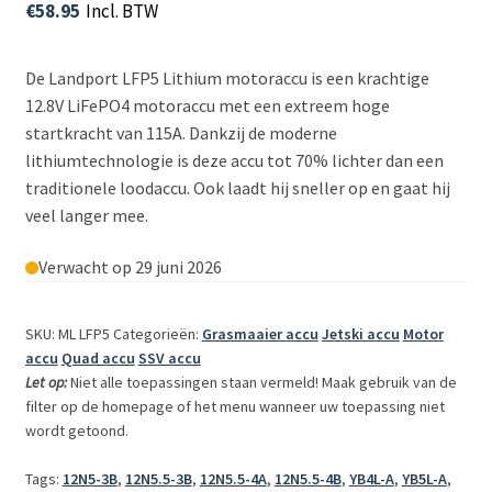
€
58.95
Incl. BTW
De Landport LFP5 Lithium motoraccu is een krachtige
12.8V LiFePO4 motoraccu met een extreem hoge
startkracht van 115A. Dankzij de moderne
lithiumtechnologie is deze accu tot 70% lichter dan een
traditionele loodaccu. Ook laadt hij sneller op en gaat hij
veel langer mee.
Verwacht op 29 juni 2026
SKU: ML LFP5
Categorieën:
Grasmaaier accu
Jetski accu
Motor
accu
Quad accu
SSV accu
Let op:
Niet alle toepassingen staan vermeld! Maak gebruik van de
filter op de homepage of het menu wanneer uw toepassing niet
wordt getoond.
Tags:
12N5-3B
,
12N5.5-3B
,
12N5.5-4A
,
12N5.5-4B
,
YB4L-A
,
YB5L-A
,