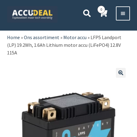
Ga
Ga
0
door
direct
naar
naar
Voor 11:00 besteld,
vanavond bezorgd*
navigatie
de
HOME
inhoud
Home
»
Ons assortiment
»
Motor accu
»
LFP5 Landport
(LP) 19.2Wh, 1.6Ah Lithium motor accu (LiFePO4) 12.8V
AUTO
115A
BOOT
MOTOR
🔍
CAMPER
VRACHTWAGEN
Subme
OVERIGE
uitvou