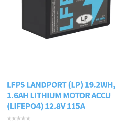
Subme
LADERS & ACCESSOIRES
uitvou
Subme
MERKEN
uitvou
Subme
SOORTEN
uitvou
LFP5 LANDPORT (LP) 19.2WH,
1.6AH LITHIUM MOTOR ACCU
(LIFEPO4) 12.8V 115A