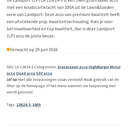
De Landport (LP) LA 12N24-3 is een 24Ah grasmaaier accu
met een koudstartkracht van 200A uit de Lawn&Garden
serie van Landport. Deze accu van premium kwaliteit heeft
een uitstekende prijs-kwaliteitverhouding. Kies je voor
betrouwbaarheid en top kwaliteit, dan is deze Landport
(LP) accu de juiste keuze.
Verwacht op 29 juni 2026
SKU: LA 12N24-3
Categorieën:
Grasmaaier accu
HighMargin
Motor
accu
Quad accu
SSV accu
Let op:
Niet alle toepassingen staan vermeld! Maak gebruik van de
filter op de homepage of het menu wanneer uw toepassing niet
wordt getoond.
Tags:
12N24-3
,
24Ah