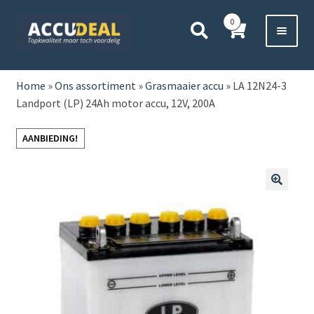
Ga
Ga
0
door
direct
naar
naar
Voor 11:00 besteld,
vanavond bezorgd*
navigatie
de
HOME
inhoud
Home
»
Ons assortiment
»
Grasmaaier accu
»
LA 12N24-3
Landport (LP) 24Ah motor accu, 12V, 200A
AUTO
AANBIEDING!
BOOT
MOTOR
🔍
CAMPER
VRACHTWAGEN
Subme
OVERIGE
uitvou