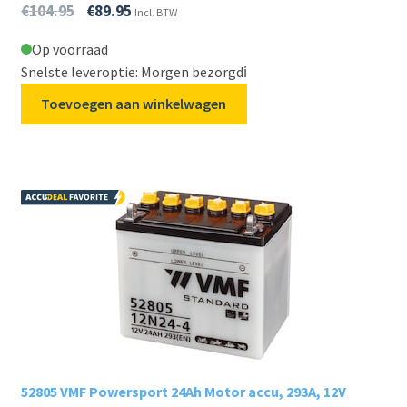
€
104.95
€
89.95
Incl. BTW
Op voorraad
Snelste leveroptie: Morgen bezorgd
ℹ️
Toevoegen aan winkelwagen
52805 VMF Powersport 24Ah Motor accu, 293A, 12V