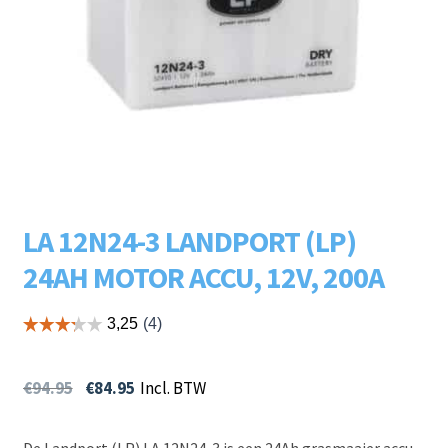
Subme
LADERS & ACCESSOIRES
uitvou
Subme
MERKEN
uitvou
Subme
SOORTEN
uitvou
LA 12N24-3 LANDPORT (LP)
24AH MOTOR ACCU, 12V, 200A
€
94.95
€
84.95
Incl. BTW