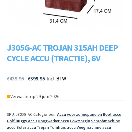
Subme
LADERS & ACCESSOIRES
uitvou
Subme
MERKEN
uitvou
Subme
SOORTEN
J305G-AC TROJAN 315AH DEEP
uitvou
CYCLE ACCU (TRACTIE), 6V
€
439.95
€
399.95
Incl. BTW
Verwacht op 29 juni 2026
SKU: J305G-AC
Categorieën:
Accu voor zonnepanelen
Boot accu
Golf Buggy accu
Hoogwerker accu
LowMargin
Schrobmachine
accu
Solar accu
Trojan
Tuinhuis accu
Veegmachine accu