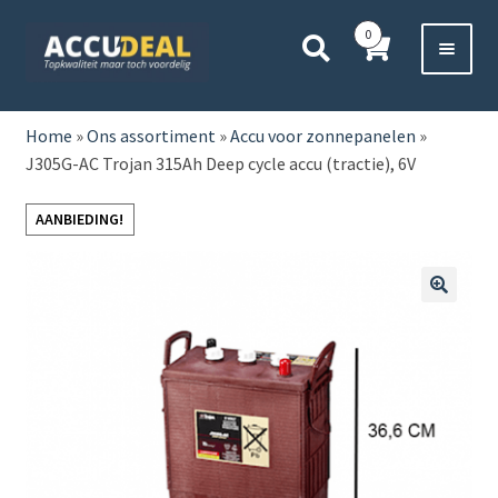
Ga
Ga
0
door
direct
naar
naar
Voor 11:00 besteld,
vanavond bezorgd*
navigatie
de
HOME
inhoud
Home
»
Ons assortiment
»
Accu voor zonnepanelen
»
J305G-AC Trojan 315Ah Deep cycle accu (tractie), 6V
AUTO
AANBIEDING!
BOOT
MOTOR
🔍
CAMPER
VRACHTWAGEN
Subme
OVERIGE
uitvou