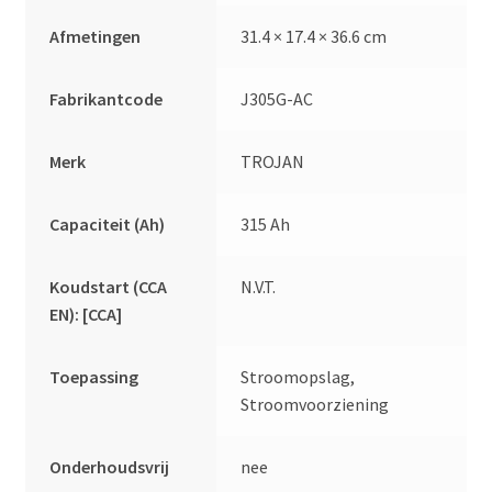
Afmetingen
31.4 × 17.4 × 36.6 cm
Fabrikantcode
J305G-AC
Merk
TROJAN
Capaciteit (Ah)
315 Ah
Koudstart (CCA
N.V.T.
EN): [CCA]
Toepassing
Stroomopslag,
Stroomvoorziening
Onderhoudsvrij
nee