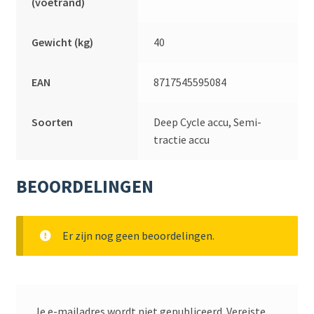
(voetrand)
Gewicht (kg)
40
EAN
8717545595084
Soorten
Deep Cycle accu, Semi-
tractie accu
BEOORDELINGEN
Er zijn nog geen beoordelingen.
Je e-mailadres wordt niet gepubliceerd.
Vereiste