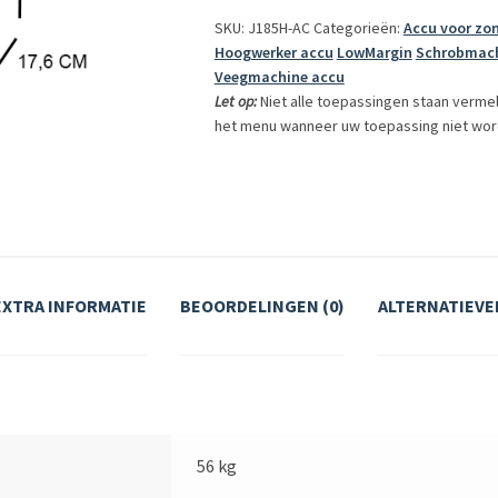
SKU: J185H-AC
Categorieën:
Accu voor zo
Hoogwerker accu
LowMargin
Schrobmach
Veegmachine accu
Let op:
Niet alle toepassingen staan verme
het menu wanneer uw toepassing niet wor
EXTRA INFORMATIE
BEOORDELINGEN (0)
ALTERNATIEVE
56 kg