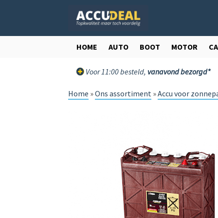
Ga
Ga
door
direct
naar
naar
navigatie
de
HOME
AUTO
BOOT
MOTOR
C
inhoud
Voor 11:00 besteld,
vanavond bezorgd*
Home
»
Ons assortiment
»
Accu voor zonnep