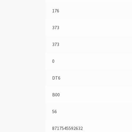
176
373
373
0
DT6
B00
56
8717545592632