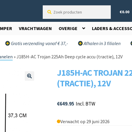
Zoek
€
0.00
producten
AMPER
VRACHTWAGEN
OVERIGE
LADERS & ACCESS
Gratis verzending vanaf € 37,-
Afhalen in 3 filialen
anelen
»
J185H-AC Trojan 225Ah Deep cycle accu (tractie), 12V
J185H-AC TROJAN 2
(TRACTIE), 12V
🔍
€
649.95
Incl. BTW
Verwacht op 29 juni 2026