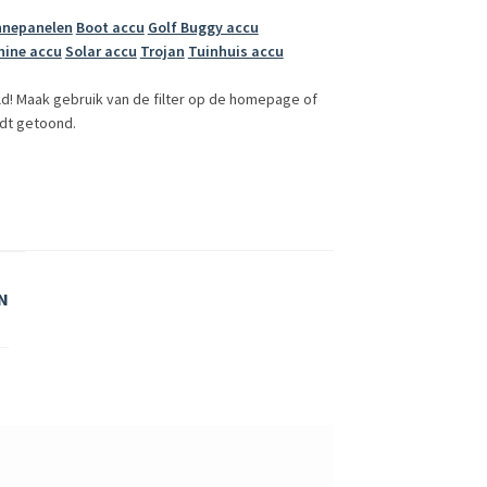
nnepanelen
Boot accu
Golf Buggy accu
ine accu
Solar accu
Trojan
Tuinhuis accu
ld! Maak gebruik van de filter op de homepage of
dt getoond.
N