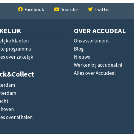
Facebook
Youtube
Twitter
KELIJK
OVER ACCUDEAL
lijke klanten
Ons assortiment
liate programma
Blog
les over zakelijk
Nieuws
Werken bij accudeal.nl
ick&collect
Alles over Accudeal
terdam
terdam
echt
dhoven
les over afhalen