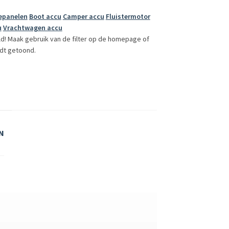
epanelen
Boot accu
Camper accu
Fluistermotor
u
Vrachtwagen accu
ld! Maak gebruik van de filter op de homepage of
dt getoond.
N