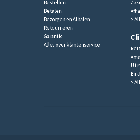
Bestellen
Zake
Betalen
Affi
Bezorgen en Afhalen
> Al
Retourneren
Cl
Garantie
Alles over klantenservice
Rot
Ams
Utr
Ein
> Al