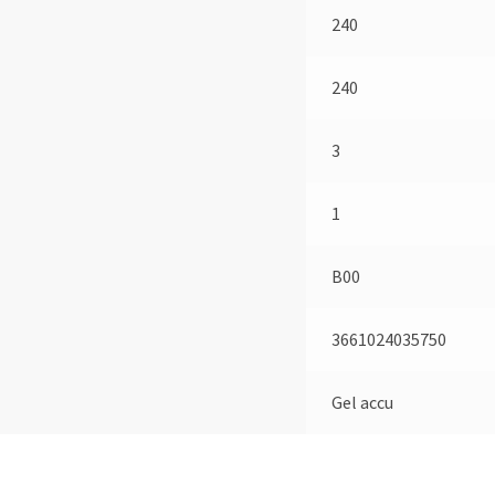
240
240
3
1
B00
3661024035750
Gel accu