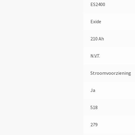
ES2400
Exide
210 Ah
N.V.T.
Stroomvoorziening
Ja
518
279