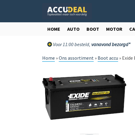
Ga
Ga
door
direct
naar
naar
navigatie
de
HOME
AUTO
BOOT
MOTOR
C
inhoud
Voor 11:00 besteld,
vanavond bezorgd*
Home
»
Ons assortiment
»
Boot accu
»
Exide 