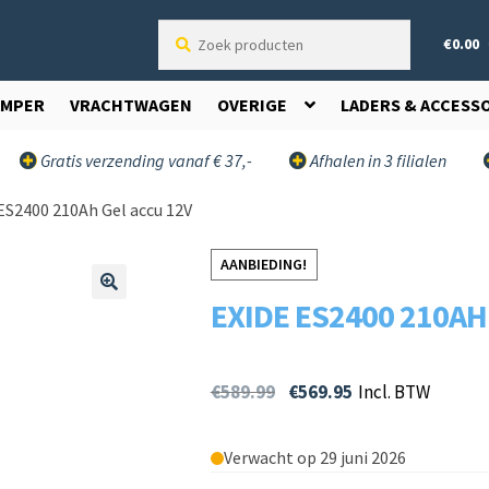
Zoek
€
0.00
producten
AMPER
VRACHTWAGEN
OVERIGE
LADERS & ACCESS
Gratis verzending vanaf € 37,-
Afhalen in 3 filialen
ES2400 210Ah Gel accu 12V
AANBIEDING!
EXIDE ES2400 210AH
🔍
€
589.99
€
569.95
Incl. BTW
Verwacht op 29 juni 2026