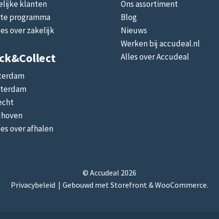
lijke klanten
Ons assortiment
liate programma
Blog
les over zakelijk
Nieuws
Werken bij accudeal.nl
ick&collect
Alles over Accudeal
terdam
terdam
echt
dhoven
les over afhalen
© Accudeal 2026
Privacybeleid
Gebouwd met Storefront & WooCommerce
.