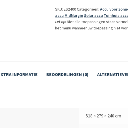
SKU: ES2400
Categorieën:
Accu voor zonn
accu
MidMargin
Solar accu
Tuinhuis acc
Let op:
Niet alle toepassingen staan verme
het menu wanneer uw toepassing niet wor
EXTRA INFORMATIE
BEOORDELINGEN (0)
ALTERNATIEVE
518 × 279 × 240 cm