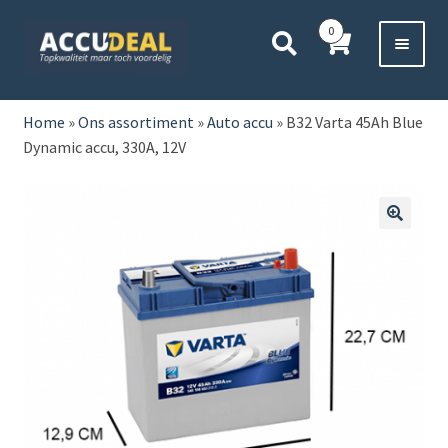
Ga
Ga
0
door
direct
naar
naar
Voor 11:00 besteld,
vanavond bezorgd*
navigatie
de
HOME
inhoud
Home
»
Ons assortiment
»
Auto accu
»
B32 Varta 45Ah Blue
Dynamic accu, 330A, 12V
AUTO
BOOT
🔍
MOTOR
CAMPER
VRACHTWAGEN
Subme
OVERIGE
uitvou