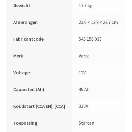
Gewicht
11.7 kg
Afmetingen
23.8 × 12.9 × 22.7 cm
Fabrikantcode
545 156 033
Merk
Varta
Voltage
12V
Capaciteit (Ah)
45 Ah
Koudstart (CCA EN): [CCA]
330A
Toepassing
Starten