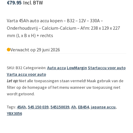
€
79.95
Incl. BTW
Varta 45Ah auto accu kopen – B32 – 12V – 330A –
Onderhoudsvrij – Calcium-Calcium – Afm: 238 x 129 x 227
mm (L x B x H) + rechts 
Verwacht op 29 juni 2026
SKU: B32
Categorieën:
Auto accu
LowMargin
Startaccu voor auto
Varta accu voor auto
Let op:
Niet alle toepassingen staan vermeld! Maak gebruik van de
filter op de homepage of het menu wanneer uw toepassing niet
wordt getoond.
Tags:
45Ah
,
545 150 039
,
545150039
,
Ah
,
EB454
,
japanse accu
,
YBX3056