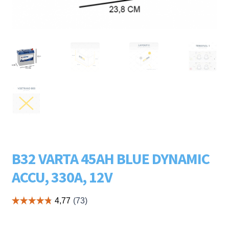
Subme
LADERS & ACCESSOIRES
uitvou
Subme
MERKEN
uitvou
Subme
SOORTEN
uitvou
B32 VARTA 45AH BLUE DYNAMIC
ACCU, 330A, 12V