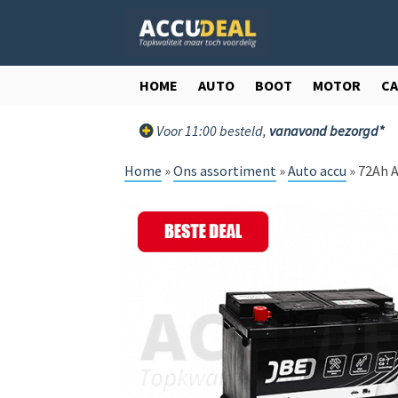
Ga
Ga
door
direct
naar
naar
navigatie
de
HOME
AUTO
BOOT
MOTOR
C
inhoud
Voor 11:00 besteld,
vanavond bezorgd*
Home
»
Ons assortiment
»
Auto accu
»
72Ah A