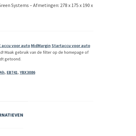
Green Systems – Afmetingen: 278 x 175 x 190 x
 accu voor auto
MidMargin
Startaccu voor auto
ld! Maak gebruik van de filter op de homepage of
dt getoond.
Ah
,
EB741
,
YBX3086
RNATIEVEN