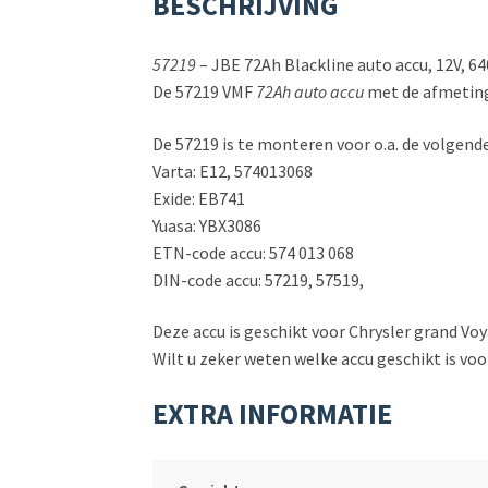
BESCHRIJVING
57219
– JBE 72Ah Blackline auto accu, 12V, 6
De 57219 VMF
72Ah auto accu
met de afmetin
De 57219 is te monteren voor o.a. de volgend
Varta: E12, 574013068
Exide: EB741
Yuasa: YBX3086
ETN-code accu: 574 013 068
DIN-code accu: 57219, 57519,
Deze accu is geschikt voor Chrysler grand Voy
Wilt u zeker weten welke accu geschikt is vo
EXTRA INFORMATIE