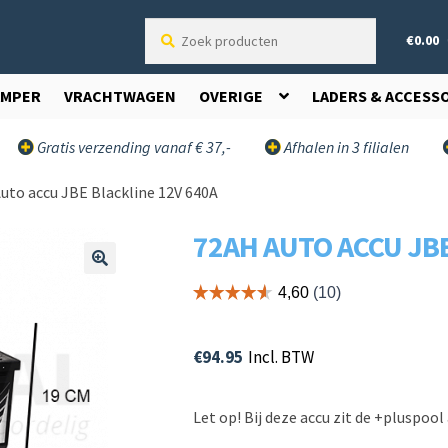
Zoek
€
0.00
producten
AMPER
VRACHTWAGEN
OVERIGE
LADERS & ACCESS
Gratis verzending vanaf € 37,-
Afhalen in 3 filialen
uto accu JBE Blackline 12V 640A
72AH AUTO ACCU JBE
🔍
€
94.95
Incl. BTW
Let op! Bij deze accu zit de +pluspool 