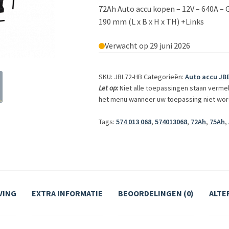
72Ah Auto accu kopen – 12V – 640A – 
190 mm (L x B x H x TH) +Links
Verwacht op 29 juni 2026
SKU: JBL72-HB
Categorieën:
Auto accu
JBE
Let op:
Niet alle toepassingen staan verme
het menu wanneer uw toepassing niet wor
Tags:
574 013 068
,
574013068
,
72Ah
,
75Ah
,
VING
EXTRA INFORMATIE
BEOORDELINGEN (0)
ALTE