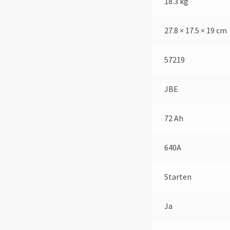
18.3 kg
27.8 × 17.5 × 19 cm
57219
JBE
72 Ah
640A
Starten
Ja