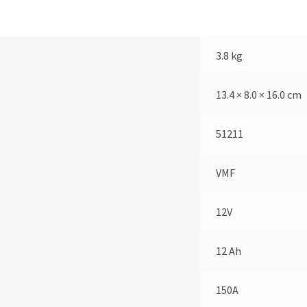
3.8 kg
13.4 × 8.0 × 16.0 cm
51211
VMF
12V
12 Ah
150A