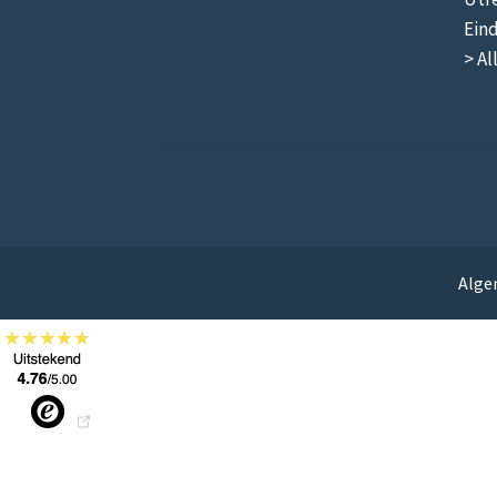
Ein
> Al
Alge