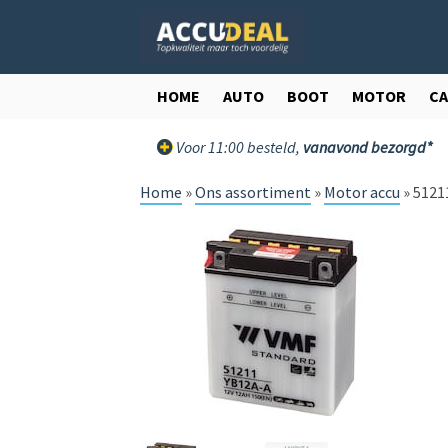
Ga
Ga
door
direct
naar
naar
navigatie
de
HOME
AUTO
BOOT
MOTOR
C
inhoud
Voor 11:00 besteld,
vanavond bezorgd*
Home
»
Ons assortiment
»
Motor accu
»
5121