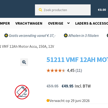
Zoek
€
0.00
producten
AMPER
VRACHTWAGEN
OVERIGE
LADERS & ACCESS
Gratis verzending vanaf € 37,-
Afhalen in 3 filialen
1 VMF 12Ah Motor Accu, 150A, 12V
51211 VMF 12AH MOT
🔍
€
59.95
€
49.95
Incl. BTW
Verwacht op 29 juni 2026