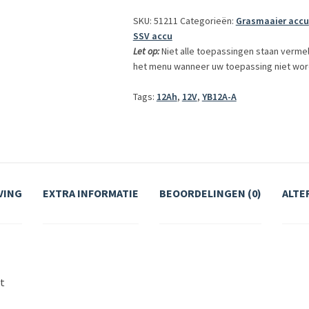
SKU: 51211
Categorieën:
Grasmaaier accu
SSV accu
Let op:
Niet alle toepassingen staan verme
het menu wanneer uw toepassing niet wor
Tags:
12Ah
,
12V
,
YB12A-A
VING
EXTRA INFORMATIE
BEOORDELINGEN (0)
ALTE
et