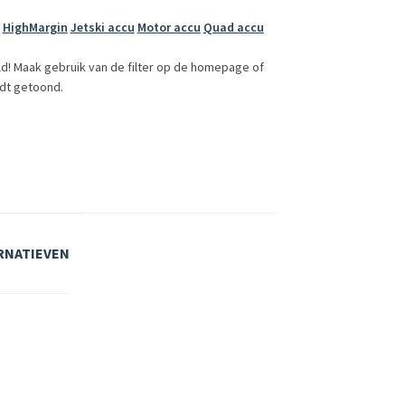
HighMargin
Jetski accu
Motor accu
Quad accu
ld! Maak gebruik van de filter op de homepage of
dt getoond.
RNATIEVEN