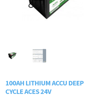
Subme
LADERS & ACCESSOIRES
uitvou
Subme
MERKEN
uitvou
Subme
SOORTEN
uitvou
100AH LITHIUM ACCU DEEP
CYCLE ACES 24V