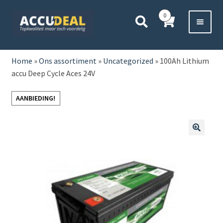
Ga
Ga
0
door
direct
naar
naar
Voor 11:00 besteld,
vanavond bezorgd*
navigatie
de
HOME
inhoud
Home
»
Ons assortiment
»
Uncategorized
»
100Ah Lithium
accu Deep Cycle Aces 24V
AUTO
AANBIEDING!
BOOT
MOTOR
🔍
CAMPER
VRACHTWAGEN
Subme
OVERIGE
uitvou