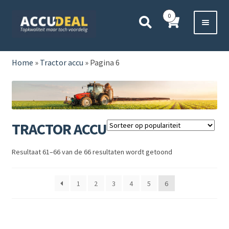
Ga
Ga
0
door
direct
naar
naar
Voor 11:00 besteld,
vanavond bezorgd*
navigatie
de
HOME
inhoud
Home
»
Tractor accu
»
Pagina 6
AUTO
BOOT
TRACTOR ACCU
MOTOR
Resultaat 61–66 van de 66 resultaten wordt getoond
CAMPER
1
2
3
4
5
6
VRACHTWAGEN
Subme
OVERIGE
uitvou