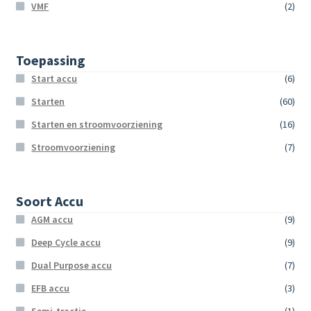
VMF
(2)
Toepassing
Start accu
(6)
Starten
(60)
Starten en stroomvoorziening
(16)
Stroomvoorziening
(7)
Soort Accu
AGM accu
(9)
Deep Cycle accu
(9)
Dual Purpose accu
(7)
EFB accu
(3)
Semi-tractie
(1)