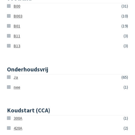
B00
(31)
B003
(10)
B01
(19)
B11
(3)
B13
(3)
Onderhoudsvrij
Ja
(65)
nee
(1)
Koudstart (CCA)
300A
(1)
420A
(2)