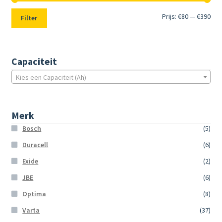
Min.
Max
Prijs:
€80
—
€390
Filter
prij
prij
Capaciteit
Kies een Capaciteit (Ah)
Merk
Bosch
(5)
Duracell
(6)
Exide
(2)
JBE
(6)
Optima
(8)
Varta
(37)