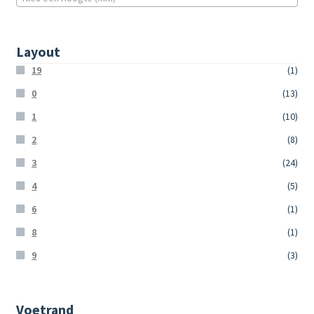
Layout
19
(1)
0
(13)
1
(10)
2
(8)
3
(24)
4
(5)
6
(1)
8
(1)
9
(3)
Voetrand