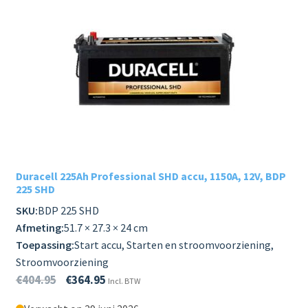
Subme
RECREATIE
uitvou
Subme
ELEKTR. VOER/VAARTUIGEN
uitvou
Subme
STAND ALONE
uitvou
Subme
REVALIDATIE & MOBILITEIT
uitvou
Subme
LANDBOUW
Duracell 225Ah Professional SHD accu, 1150A, 12V, BDP
uitvou
225 SHD
GRAAFMACHINE
SKU:
BDP 225 SHD
Afmeting:
51.7 × 27.3 × 24 cm
TRACTOR
Toepassing:
Start accu, Starten en stroomvoorziening,
Stroomvoorziening
Subme
PROFESSIONEEL GEBRUIK
€
404.95
€
364.95
Incl. BTW
uitvou