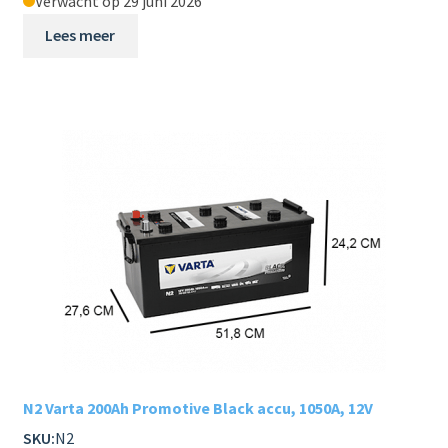
Verwacht op 29 juni 2026
Subme
LADERS & ACCESSOIRES
uitvou
Lees meer
Subme
MERKEN
uitvou
Subme
SOORTEN
uitvou
N2 Varta 200Ah Promotive Black accu, 1050A, 12V
SKU:
N2